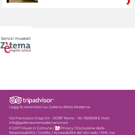
Servizi museali
Leggi le recensioni su:
Galleria d'Arte Moderna
Via Francesco Crispi 24 - 00187 Roma - Tel. 060608 E-mail:
info@galleriaartemodernaroma.it
© 2017 Musei in Comune
/
Privacy
/
Esclusione delle
Responsabilità
/
Credits
/
Accessibilità del sito web
/
XML-rss