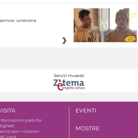
eiincomuneroma
Servizi museali
VISITA
EVENTI
Informazioni pratiche
iglietti
MOSTRE
ervizi per i visitatori
MIC card