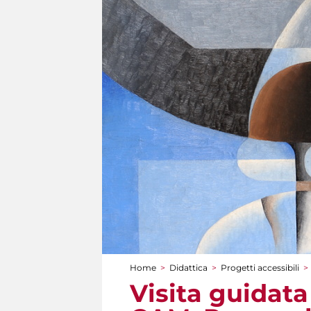
Home
>
Didattica
>
Progetti accessibili
>
Tu sei qui
Visita guidata