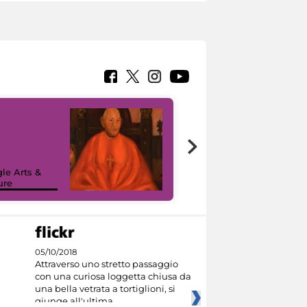
7 nuovi in-
painting tour
sulla piattaforma
le Arts &
Google Arts &
ure
Culture
05/10/2018
Attraverso uno stretto passaggio
con una curiosa loggetta chiusa da
una bella vetrata a tortiglioni, si
giunge all'ultima