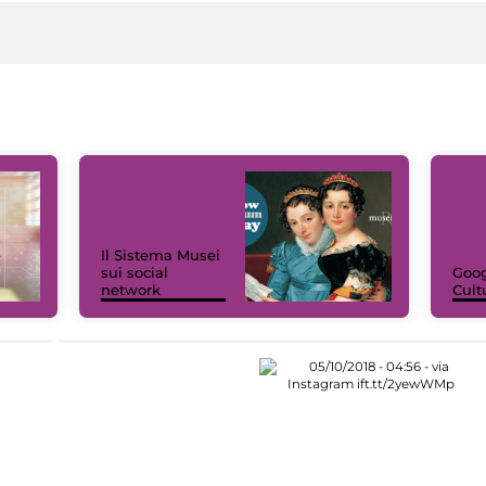
Il Sistema Musei
sui social
Goog
network
Cult