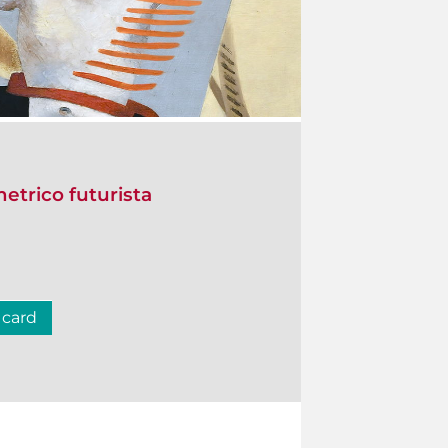
etrico futurista
 card