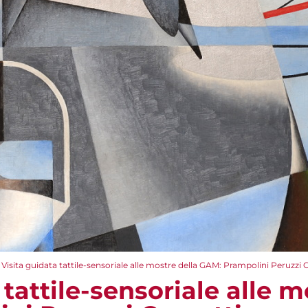
Visita guidata tattile-sensoriale alle mostre della GAM: Prampolini Peruzzi 
 tattile-sensoriale alle m