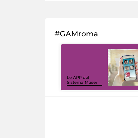
#GAMroma
Le APP del
Sistema Musei