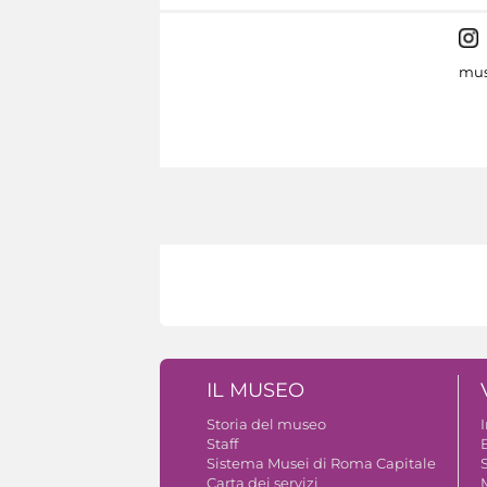
mus
IL MUSEO
Storia del museo
Staff
B
Sistema Musei di Roma Capitale
S
Carta dei servizi