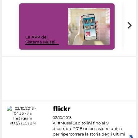
Il 
Le APP del
Mus
Sistema Musei
net
02/10/2018
Ai #MuseiCapitolini fino al 9
dicembre 2018 un’occasione unica
per ripercorrere la storia degli ultimi