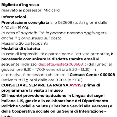
Biglietto d'ingresso
riservato ai possessori Mic card
Informazioni
Prenotazione consigliata
allo 060608 (tutti i giorni dalle
9.00 alle 19.00).
In caso di disponibilità le persone possono aggiungersi
anche il giorno stesso sul posto
Massimo
20 partecipanti
Modalità di disdetta
In caso di impossibilità a partecipare all’attività prenotata,
è
necessario comunicare la disdetta tramite email
al
seguente indirizzo:
disdetta.visite@060608.it
(dal lunedì al
giovedì ore 8.30 – 17.00/ venerdì ore 8.30 – 13.30). In
alternativa, è necessario chiamare il
Contact Center 060608
(attivo tutti i giorni dalle ore 9.00 alle 19.00)
CONSULTARE SEMPRE LA PAGINA
AVVISI
prima di
programmare la visita al museo
Gli incontri prevedono traduzione in Lingua dei segni
italiana-LIS, grazie alla collaborazione del Dipartimento
Politiche Sociali e Salute (Direzione Servizi alla Persona) e
della Cooperativa sociale onlus Segni di Integrazione –
Lazio.