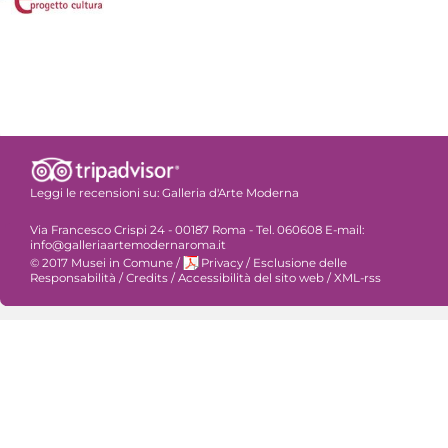
Leggi le recensioni su:
Galleria d'Arte Moderna
Via Francesco Crispi 24 - 00187 Roma - Tel. 060608 E-mail:
info@galleriaartemodernaroma.it
© 2017 Musei in Comune
/
Privacy
/
Esclusione delle
Responsabilità
/
Credits
/
Accessibilità del sito web
/
XML-rss