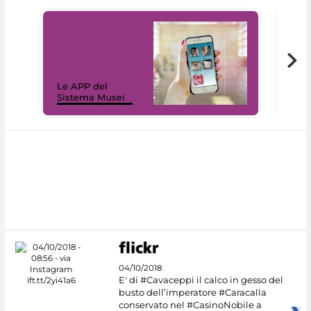
Il 
Le APP del
Mus
Sistema Musei
net
04/10/2018
E' di #Cavaceppi il calco in gesso del
busto dell’imperatore #Caracalla
conservato nel #CasinoNobile a