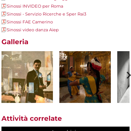
Sinossi INVIDEO per Roma
Sinossi - Servizio Ricerche e Sper Rai3
Sinossi FAE Camerino
Sinossi video danza Aiep
Galleria
Attività correlate