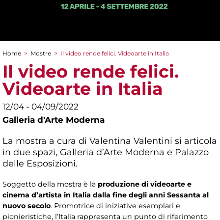
Home
>
Mostre
>
Il video rende felici. Videoarte in Italia
Tu sei qui
Il video rende felici.
Videoarte in Italia
12/04 - 04/09/2022
Galleria d'Arte Moderna
La mostra a cura di Valentina Valentini si articola
in due spazi,
Galleria d’Arte Moderna e Palazzo
delle Esposizioni.
Soggetto della mostra è la
produzione di videoarte e
cinema d’artista in Italia dalla fine degli anni Sessanta al
nuovo secolo
. Promotrice di iniziative esemplari e
pionieristiche, l’Italia rappresenta un punto di riferimento