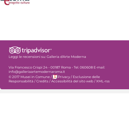
Leggi le recensioni su:
Galleria d'Arte Moderna
Via Francesco Crispi 24 - 00187 Roma - Tel. 060608 E-mail:
info@galleriaartemodernaroma.it
© 2017 Musei in Comune
/
Privacy
/
Esclusione delle
Responsabilità
/
Credits
/
Accessibilità del sito web
/
XML-rss