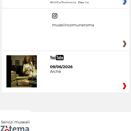
#VillaTorlonia. Per la
museiincomuneroma
09/06/2026
Arché
Servizi museali