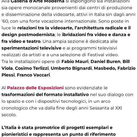
Alla
Galleria d’Arte Moderna
si espongono sia installazioni
sia opere monocanale provenienti dai centri di produzione
e disseminazione della videoarte, attivi in Italia sin dagli anni
’60, con una forte vocazione internazionale. Sono poste in
luce le
relazioni tra la videoarte, l’architettura radicale e il
design postmodernista
; le
ibridazioni fra video e danza e
fra video e teatro
. Una ampia sezione è dedicata alle
sperimentazioni televisive
e ai programmi televisivi
realizzati da artisti e a una selezione di Festival video.
Tra le installazioni opere di
Fabio Mauri
,
Daniel Buren
,
Bill
Viola
,
Cosimo Terlizzi
,
Umberto Bignardi
,
Masbedo, Fabrizio
Plessi
,
Franco Vaccari
.
Al
Palazzo delle Esposizioni
sono evidenziate le
trasformazioni del formato installativo
nel suo dialogo con
lo spazio e con i dispositivi tecnologici, in un arco
cronologico che va dalla fine degli anni Sessanta al XXI
secolo.
L’Italia è stata promotrice di progetti esemplari e
pionieristici e rappresenta un punto di riferimento