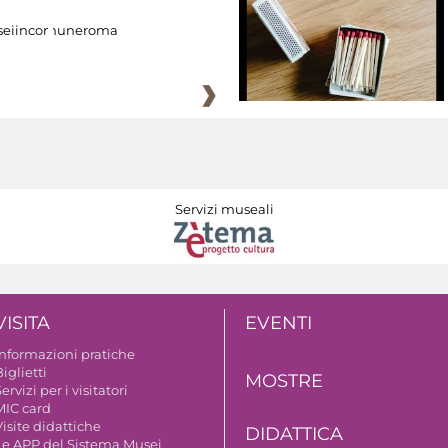
eiincomuneroma
Servizi museali
VISITA
EVENTI
Informazioni pratiche
iglietti
MOSTRE
ervizi per i visitatori
MIC card
isite didattiche
DIDATTICA
Le APP del Sistema Musei