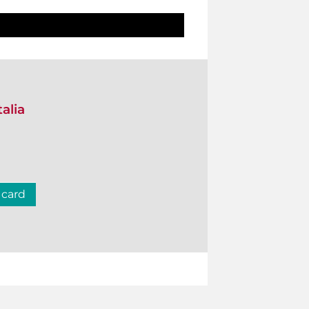
talia
 card