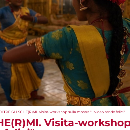
OLTRE GLI SCHE(R)MI. Visita-workshop sulla mostra "Il video rende felici"
E(R)MI. Visita-workshop