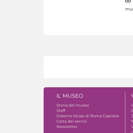
mus
IL MUSEO
Storia del museo
Staff
B
Sistema Musei di Roma Capitale
S
Carta dei servizi
Newsletter
V