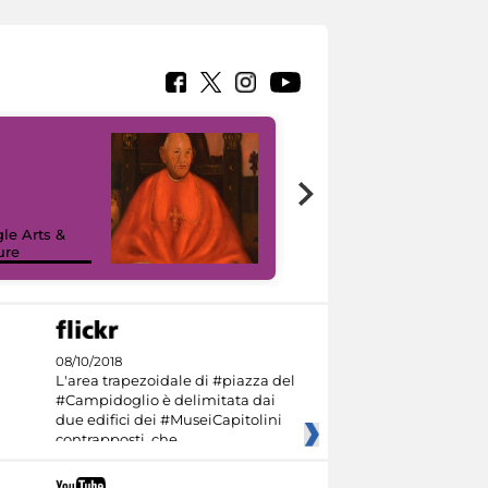
7 nuovi in-
painting tour
sulla piattaforma
le Arts &
Google Arts &
ure
Culture
08/10/2018
L'area trapezoidale di #piazza del
#Campidoglio è delimitata dai
due edifici dei #MuseiCapitolini
contrapposti, che