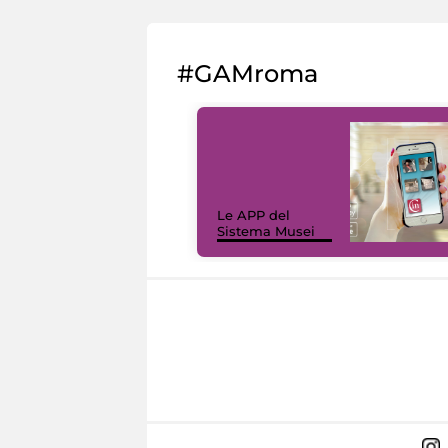
#GAMroma
Le APP del
Sistema Musei