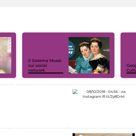
Il Sistema Musei
sui social
Goog
network
Cult