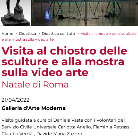
Home
>
Didattica
>
Didattica per tutti
>
Visita al chiostro delle sculture
Tu sei qui
e alla mostra sulla video arte
Visita al chiostro delle
sculture e alla mostra
sulla video arte
Natale di Roma
21/04/2022
Galleria d'Arte Moderna
Visita guidata a cura di Daniela Vasta con i Volontari del
Servizio Civile Universale Carlotta Anello, Flaminia Petrassi,
Claudia Verdat, Davide Maria Zazzini.