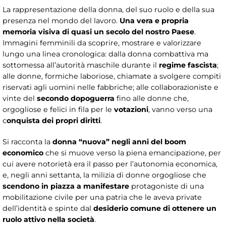
La rappresentazione della donna, del suo ruolo e della sua
presenza nel mondo del lavoro.
Una vera e propria
memoria visiva di quasi un secolo del nostro Paese
.
Immagini femminili da scoprire, mostrare e valorizzare
lungo una linea cronologica: dalla donna combattiva ma
sottomessa all’autorità maschile durante il
regime fascista
;
alle donne, formiche laboriose, chiamate a svolgere compiti
riservati agli uomini nelle fabbriche; alle collaborazioniste e
vinte del
secondo dopoguerra
fino alle donne che,
orgogliose e felici in fila per le
votazioni
, vanno verso una
c
onquista dei propri diritti
.
Si racconta la
donna “nuova”
negli anni del boom
economico
che si muove verso la piena emancipazione, per
cui avere notorietà era il passo per l’autonomia economica,
e, negli anni settanta, la milizia di donne orgogliose che
scendono in piazza a manifestare
protagoniste di una
mobilitazione civile per una patria che le aveva private
dell’identità e spinte dal
desiderio comune di ottenere un
ruolo attivo nella società
.