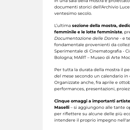
In una sala della mostra è proiettato 
documenti storici dell'Archivio Luce
ventesimo secolo.
L’ultima
sezione della mostra, dedic
femminile e le lotte femministe
, p
Documentazione delle Donne
- e t
fondamentale provenienti da collezi
Sperimentale di Cinematografia - C
Bologna; MART – Museo di Arte Mode
Per tutta la durata della mostra il
pe
del mese
secondo un calendario in
Organizzate anche, fra aprile e otto
performances, presentazioni, proiezi
Cinque omaggi a importanti artis
Maselli
– si aggiungono alle tante o
per riflettere su alcune delle più ec
intendere il proprio impegno nell'am