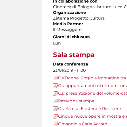
In collaborazione con
Cineteca di Bologna; Istituto Luce-C
Organizzazione
Zètema Progetto Cultura
Media Partner
Il Messaggero
Giorni di chiusura
Lun
Sala stampa
Data conferenza
23/01/2019 - 11:00
C.s.Donne. Corpo e immagine tra 
C.s. appuntamenti di ottobre- n
C.s. presentazione del volume-ca
Rassegna stampa
C.s. Arte di Esistere e Resistere
Cinque nuove opere in mostra 
Omaggio a Carla Accardi