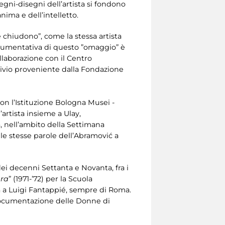
 segni-disegni dell’artista si fondono
nima e dell’intelletto.
chiudono”, come la stessa artista
documentativa di questo ”omaggio” è
ollaborazione con il Centro
ivio proveniente dalla Fondazione
 con l’Istituzione Bologna Musei -
rtista insieme a Ulay,
a, nell’ambito della Settimana
le stesse parole dell’Abramović a
ei decenni Settanta e Novanta, fra i
ura
” (1971-’72) per la Scuola
ta a Luigi Fantappié, sempre di Roma.
Documentazione delle Donne di