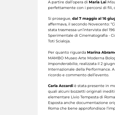
A partire dall’opera di
Maria Lai
Misu
perfettamente con i percorsi di fili, 
Si prosegue,
dal 7 maggio al 16 giu
affermava, il secondo Novecento: “
C
stata trasmessa un’intervista del 1969
Sperimentale di Cinematografia - C
Toti Scialoja.
Per quanto riguarda
Marina Abram
MAMBO Museo Arte Moderna Bologna, é
Imponderabilia
, realizzata il 2 gi
Internazionale della Performance. A 
ricordo e commento dell’evento.
Carla Accardi
è stata presente in m
quali alcuni bozzetti originali inedi
elementare Livio Tempesta di Roma e
Esposta anche documentazione orig
Roma che bene approfondisce l’impegno