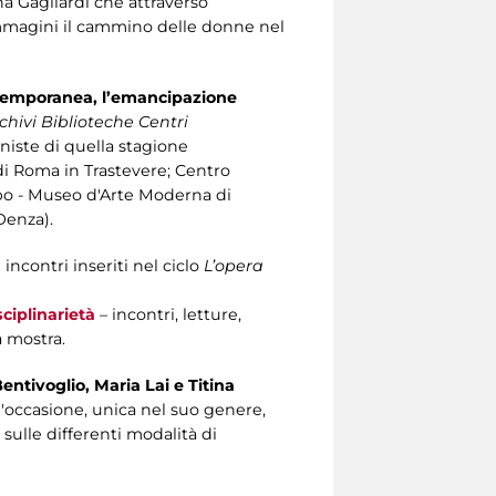
a Gagliardi che attraverso
 immagini il cammino delle donne nel
contemporanea, l’emancipazione
hivi Biblioteche Centri
niste di quella stagione
di Roma in Trastevere; Centro
Mbo - Museo d'Arte Moderna di
Denza).
ncontri inseriti nel ciclo
L’opera
sciplinarietà
– incontri, letture,
a mostra.
entivoglio, Maria Lai e Titina
'occasione, unica nel suo genere,
sulle differenti modalità di