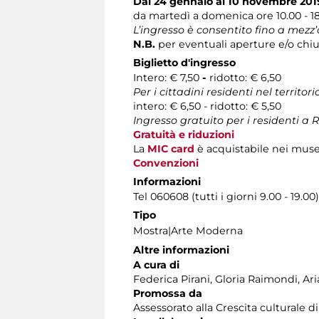
Dal 24 gennaio al 10 novembre 201
da martedì a domenica ore 10.00 - 1
L’ingresso è consentito fino a mezz’
N.B.
per eventuali aperture e/o chiu
Biglietto d'ingresso
Intero: € 7,50
-
ridotto: € 6,50
Per i cittadini residenti nel territo
intero: € 6,50 - ridotto: € 5,50
Ingresso gratuito per i residenti 
Gratuità e riduzioni
La
MIC card
è acquistabile nei musei
Convenzioni
Informazioni
Tel 060608 (tutti i giorni 9.00 - 19.00)
Tipo
Mostra|Arte Moderna
Altre informazioni
A cura di
Federica Pirani, Gloria Raimondi, Ar
Promossa
da
Assessorato alla Crescita culturale 