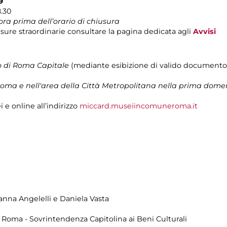
9
8.30
ora prima dell’orario di chiusura
sure straordinarie consultare la pagina dedicata agli
Avvisi
rio di Roma Capitale
(mediante esibizione di valido documento c
a Roma e nell'area della Città Metropolitana nella prima dom
 e online all’indirizzo
miccard.museiincomuneroma.it
ianna Angelelli e Daniela Vasta
di Roma - Sovrintendenza Capitolina ai Beni Culturali