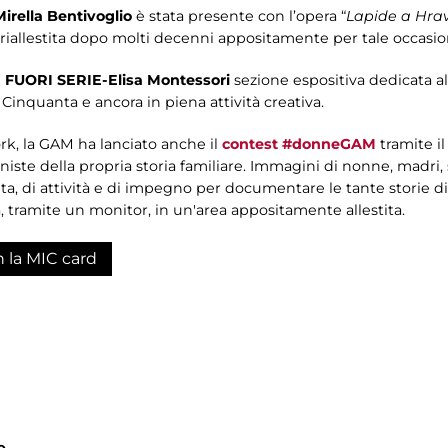
Mirella Bentivoglio
è stata presente con l’opera “
Lapide a Hra
riallestita dopo molti decenni appositamente per tale occasio
tra FUORI SERIE-Elisa Montessori
sezione espositiva dedicata al
i Cinquanta e ancora in piena attività creativa.
work, la GAM ha lanciato anche il
contest #donneGAM
tramite il
ste della propria storia familiare. Immagini di nonne, madri, s
 vita, di attività e di impegno per documentare le tante storie di
 tramite un monitor, in un'area appositamente allestita.
n la MIC card