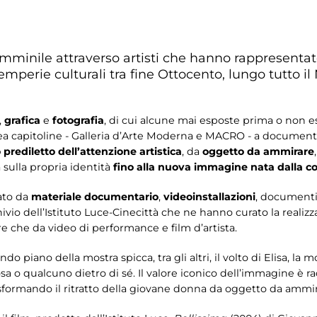
femminile attraverso artisti che hanno rappresentat
temperie culturali tra fine Ottocento, lungo tutto il
,
grafica
e
fotografia
, di cui alcune mai esposte prima o non 
ea capitoline - Galleria d’Arte Moderna e MACRO - a document
prediletto dell’attenzione artistica
, da
oggetto da ammirare
 sulla propria identità
fino alla nuova immagine nata dalla co
ato da
materiale documentario
,
videoinstallazioni
, documenti 
ivio dell’Istituto Luce-Cinecittà che ne hanno curato la realizz
re che da video di performance e film d’artista.
ondo piano della mostra spicca, tra gli altri, il volto di Elisa, la 
sa o qualcuno dietro di sé. Il valore iconico dell’immagine è 
asformando il ritratto della giovane donna da oggetto da ammir