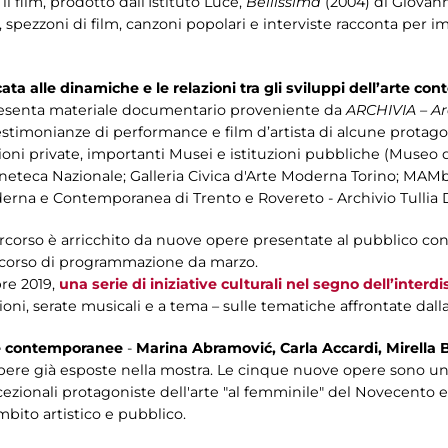
il film, prodotto dall’Istituto Luce,
Bellissima
(2004) di Giovann
, spezzoni di film, canzoni popolari e interviste racconta per
ata alle dinamiche e le relazioni tra gli sviluppi dell’arte 
resenta materiale documentario proveniente da
ARCHIVIA – Arc
estimonianze di performance e film d’artista di alcune protago
oni private, importanti Musei e istituzioni pubbliche (Museo 
ineteca Nazionale; Galleria Civica d'Arte Moderna Torino; MA
rna e Contemporanea di Trento e Rovereto - Archivio Tullia 
rcorso è arricchito da nuove opere presentate al pubblico con i
 corso di programmazione da marzo.
bre 2019,
una serie di iniziative culturali nel segno dell’interdi
oni, serate musicali e a tema – sulle tematiche affrontate dall
te contemporanee
-
Marina Abramović, Carla Accardi, Mirella B
pere già esposte nella mostra. Le cinque nuove opere sono un
cezionali protagoniste dell'arte "al femminile" del Novecento e 
bito artistico e pubblico.