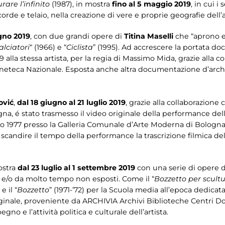
rare l’infinito
(1987), in mostra
fino al 5 maggio 2019
, in cui i
corde e telaio, nella creazione di vere e proprie geografie dell’a
gno 2019
, con due grandi opere di
Titina Maselli
che “aprono e 
alciatori
“ (1966) e “
Ciclista
” (1995). Ad accrescere la portata 
 alla stessa artista, per la regia di Massimo Mida, grazie alla c
ineteca Nazionale. Esposta anche altra documentazione d’arch
ović
,
dal 18 giugno al 21 luglio 2019
, grazie alla collaborazione
 stato trasmesso il video originale della performance dell’a
ugno 1977 presso la Galleria Comunale d’Arte Moderna di Bologn
scandire il tempo della performance la trascrizione filmica del
ostra
dal 23 luglio al 1 settembre 2019
con una serie di opere d
ti e/o da molto tempo non esposti. Come il “
Bozzetto per scult
 il “
Bozzetto
” (1971-’72) per la Scuola media all’epoca dedica
inale, proveniente da ARCHIVIA Archivi Biblioteche Centri 
 e l’attività politica e culturale dell’artista.