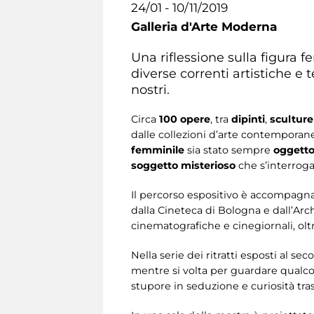
24/01 - 10/11/2019
Galleria d'Arte Moderna
Una riflessione sulla figura 
diverse correnti artistiche e 
nostri.
Circa
100 opere
, tra
dipinti
,
sculture
dalle collezioni d’arte contemporan
femminile
sia stato sempre
oggetto 
soggetto misterioso
che s’interroga
Il percorso espositivo è accompagn
dalla Cineteca di Bologna e dall’Arch
cinematografiche e cinegiornali, olt
Nella serie dei ritratti esposti al sec
mentre si volta per guardare qualco
stupore in seduzione e curiosità tr