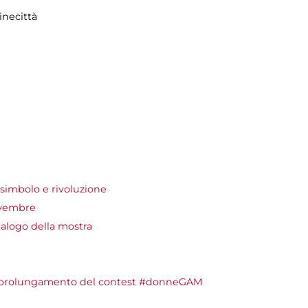
inecittà
simbolo e rivoluzione
ovembre
talogo della mostra
e prolungamento del contest #donneGAM