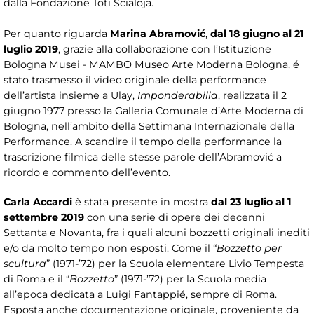
dalla Fondazione Toti Scialoja.
Per quanto riguarda
Marina Abramović
,
dal 18 giugno al 21
luglio 2019
, grazie alla collaborazione con l’Istituzione
Bologna Musei - MAMBO Museo Arte Moderna Bologna, é
stato trasmesso il video originale della performance
dell’artista insieme a Ulay,
Imponderabilia
, realizzata il 2
giugno 1977 presso la Galleria Comunale d’Arte Moderna di
Bologna, nell’ambito della Settimana Internazionale della
Performance. A scandire il tempo della performance la
trascrizione filmica delle stesse parole dell’Abramović a
ricordo e commento dell’evento.
Carla Accardi
è stata presente in mostra
dal 23 luglio al 1
settembre 2019
con una serie di opere dei decenni
Settanta e Novanta, fra i quali alcuni bozzetti originali inediti
e/o da molto tempo non esposti. Come il “
Bozzetto per
scultura
” (1971-’72) per la Scuola elementare Livio Tempesta
di Roma e il “
Bozzetto
” (1971-’72) per la Scuola media
all’epoca dedicata a Luigi Fantappié, sempre di Roma.
Esposta anche documentazione originale, proveniente da