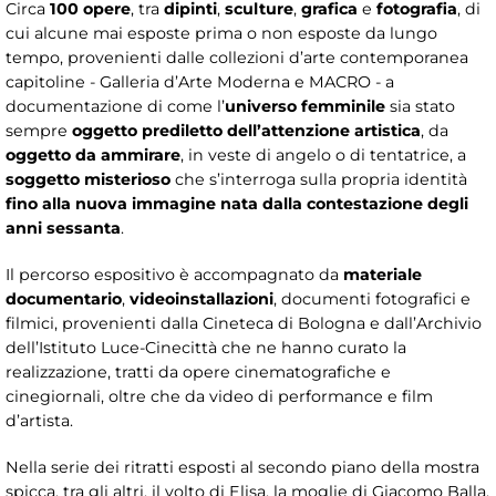
Circa
100 opere
, tra
dipinti
,
sculture
,
grafica
e
fotografia
, di
cui alcune mai esposte prima o non esposte da lungo
tempo, provenienti dalle collezioni d’arte contemporanea
capitoline - Galleria d’Arte Moderna e MACRO - a
documentazione di come l’
universo femminile
sia stato
sempre
oggetto prediletto dell’attenzione artistica
, da
oggetto da ammirare
, in veste di angelo o di tentatrice, a
soggetto misterioso
che s’interroga sulla propria identità
fino alla nuova immagine nata dalla contestazione degli
anni sessanta
.
Il percorso espositivo è accompagnato da
materiale
documentario
,
videoinstallazioni
, documenti fotografici e
filmici, provenienti dalla Cineteca di Bologna e dall’Archivio
dell’Istituto Luce-Cinecittà che ne hanno curato la
realizzazione, tratti da opere cinematografiche e
cinegiornali, oltre che da video di performance e film
d’artista.
Nella serie dei ritratti esposti al secondo piano della mostra
spicca, tra gli altri, il volto di Elisa, la moglie di Giacomo Balla,