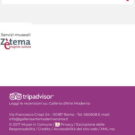
Servizi museali
Leggi le recensioni su:
Galleria d'Arte Moderna
Via Francesco Crispi 24 - 00187 Roma - Tel. 060608 E-mail:
info@galleriaartemodernaroma.it
© 2017 Musei in Comune
/
Privacy
/
Esclusione delle
Responsabilità
/
Credits
/
Accessibilità del sito web
/
XML-rss