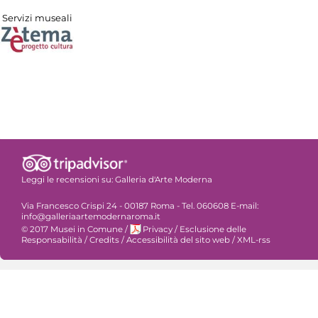
Servizi museali
Leggi le recensioni su:
Galleria d'Arte Moderna
Via Francesco Crispi 24 - 00187 Roma - Tel. 060608 E-mail:
info@galleriaartemodernaroma.it
© 2017 Musei in Comune
/
Privacy
/
Esclusione delle
Responsabilità
/
Credits
/
Accessibilità del sito web
/
XML-rss