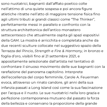
sono nuotatrici, bagnanti dall’afflato poetico colte
nell’attimo di una quiete sospesa e poi ancora figure
atletiche ritratte nell’atto di maggiore tensione fisica fino
agli ultimi tributi ai grandi classici come “The Thinker”,
perfettamente messi in parallelo e confronto con la
struttura architettonica dell’antico monastero
settecentesco che attualmente ospita gli spazi espositivi
della GAM. La mostra é arricchita e completata anche da
due recenti sculture collocate nel suggestivo spazio della
Terrazza del Pincio,
Strength e Fire & Harmony,
in bronzo e
foglia d’oro, visibili fino al 21 settembre 2021, e
appositamente selezionate dall'artista nel tentativo di
confrontare il sinuoso movimento delle sue bagnanti con la
rarefazione del panorama capitolino. Interprete
dell’eccellenza del corpo femminile, Carole A. Feuerman
evoca, attraverso un rinato candore, gli anni della sua
infanzia passati a Long Island così come la sua fascinazione
per l’acqua e il nuoto. Le sue nuotatrici nella loro grazia e
perfezione contemporanea mutuano dal passato la forza
della bellezza e conservano la proporzione della grande