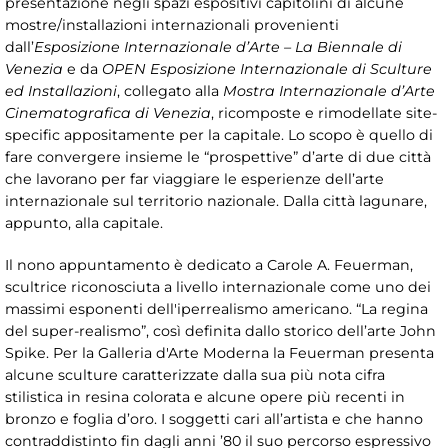
presentazione negli spazi espositivi capitolini di alcune
mostre/installazioni internazionali provenienti
dall’
Esposizione Internazionale d’Arte – La Biennale di
Venezia
e da
OPEN Esposizione Internazionale di Sculture
ed Installazioni
, collegato alla
Mostra Internazionale d’Arte
Cinematografica di Venezia
, ricomposte e rimodellate site-
specific appositamente per la capitale. Lo scopo è quello di
fare convergere insieme le “prospettive” d’arte di due città
che lavorano per far viaggiare le esperienze dell’arte
internazionale sul territorio nazionale. Dalla città lagunare,
appunto, alla capitale.
Il nono appuntamento è dedicato a Carole A. Feuerman,
scultrice riconosciuta a livello internazionale come uno dei
massimi esponenti dell'iperrealismo americano. “La regina
del super-realismo”, così definita dallo storico dell’arte John
Spike. Per la Galleria d'Arte Moderna la Feuerman presenta
alcune sculture caratterizzate dalla sua più nota cifra
stilistica in resina colorata e alcune opere più recenti in
bronzo e foglia d’oro. I soggetti cari all’artista e che hanno
contraddistinto fin dagli anni ’80 il suo percorso espressivo