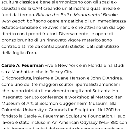
scultura classica e bene si armonizzano con gli spazi ex-
claustrali della GAM creando un'atmosfera quasi irreale e
fuori dal tempo.
Bibi on the Ball
e
Monumental Brooke
with beach ball
sono opere empatiche di un’immediatezza
estetico-sensibile che avvicinano e che attivano un dialogo
diretto con i propri fruitori. Diversamente, le opere di
bronzo brunito di un rinnovato vigore materico sono
contraddistinte da contrappunti stilistici dati dall’utilizzo
della foglia d’oro.
Carole A. Feuerman
vive a New York e in Florida e ha studi
sia a Manhattan che in Jersey City.
È riconosciuta, insieme a Duane Hanson e John D’Andrea,
come uno dei tre maggiori scultori iperrealisti americani
che hanno iniziato il movimento negli anni Settanta. Ha
insegnato, tenuto conferenze e workshop al Metropolitan
Museum of Art, al Solomon Guggenheim Museum, alla
Columbia University e Grounds for Sculpture. Nel 2011 ha
fondato la Carole A. Feuerman Sculpture Foundation. Il suo
lavoro è stato incluso in An American Odyssey 1945-1980 con
i più importanti artisti del secondo dopoguerra americano.