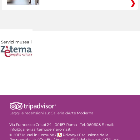
Servizi museali
Leggi le recensioni su:
Galleria d'Arte Moderna
Via Francesco Crispi 24 - 00187 Roma - Tel. 060608 E-mail:
info@galleriaartemodernaroma.it
© 2017 Musei in Comune
/
Privacy
/
Esclusione delle
Responsabilità
/
Credits
/
Accessibilità del sito web
/
XML-rss