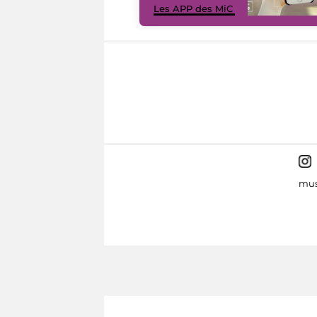
Les APP des MiC
mus