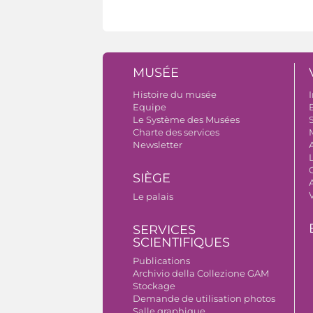
MUSÉE
Histoire du musée
I
Equipe
B
Le Système des Musées
S
Charte des services
Newsletter
SIÈGE
A
Le palais
SERVICES
SCIENTIFIQUES
Publications
Archivio della Collezione GAM
Stockage
Demande de utilisation photos
Salle graphique