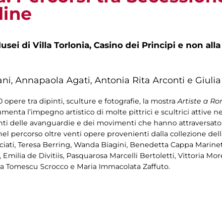
dine
sei di Villa Torlonia, Casino dei Principi e non all
ani, Annapaola Agati, Antonia Rita Arconti e Giulia
 opere tra dipinti, sculture e fotografie, la mostra
Artiste a Ro
menta l’impegno artistico di molte pittrici e scultrici attive nel
i delle avanguardie e dei movimenti che hanno attraversato g
l percorso oltre venti opere provenienti dalla collezione dell
lciati, Teresa Berring, Wanda Biagini, Benedetta Cappa Marinet
milia de Divitiis, Pasquarosa Marcelli Bertoletti, Vittoria Morel
ia Tomescu Scrocco e Maria Immacolata Zaffuto.