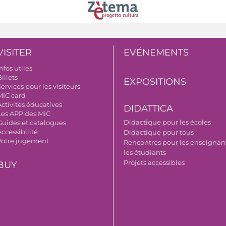
VISITER
EVÉNEMENTS
nfos utiles
illets
EXPOSITIONS
ervices pour les visiteurs
MIC card
Activités éducatives
DIDATTICA
Les APP des MiC
Didactique pour les écoles
Guides et catalogues
ccessibilité
Didactique pour tous
Votre jugement
Rencontres pour les enseignant
les étudiants
Projets accessibles
BUY