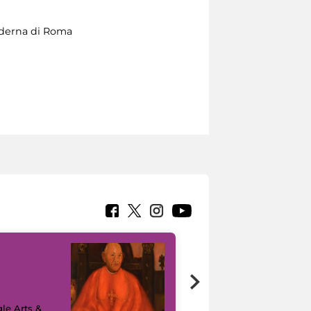
Moderna di Roma
7 nuovi in-
painting tour
sulla piattaforma
le Arts &
Google Arts &