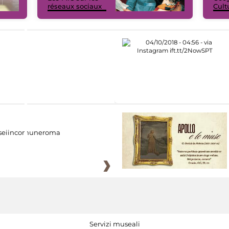
réseaux sociaux
Cult
eiincomuneroma
Servizi museali