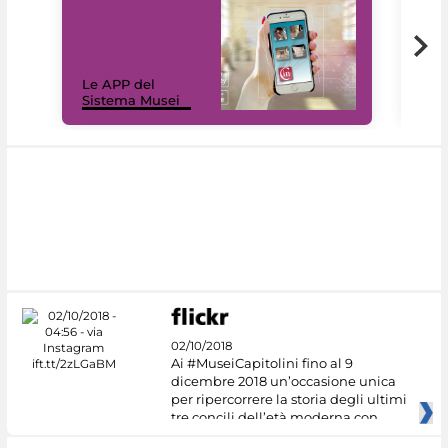
Il 
Le APP del
Mus
Sistema Musei
net
02/10/2018
Ai #MuseiCapitolini fino al 9
dicembre 2018 un’occasione unica
per ripercorrere la storia degli ultimi
tre concili dell’età moderna con