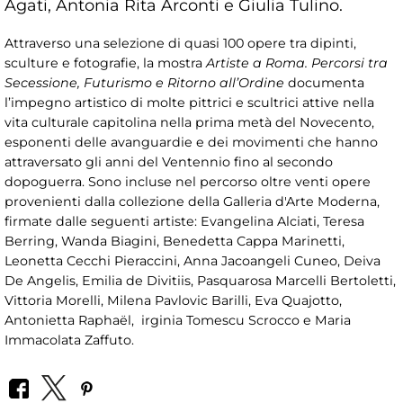
Agati, Antonia Rita Arconti e Giulia Tulino.
Attraverso una selezione di quasi 100 opere tra dipinti,
sculture e fotografie, la mostra
Artiste a Roma. Percorsi tra
Secessione, Futurismo e Ritorno all’Ordine
documenta
l’impegno artistico di molte pittrici e scultrici attive nella
vita culturale capitolina nella prima metà del Novecento,
esponenti delle avanguardie e dei movimenti che hanno
attraversato gli anni del Ventennio fino al secondo
dopoguerra. Sono incluse nel percorso oltre venti opere
provenienti dalla collezione della Galleria d'Arte Moderna,
firmate dalle seguenti artiste: Evangelina Alciati, Teresa
Berring, Wanda Biagini, Benedetta Cappa Marinetti,
Leonetta Cecchi Pieraccini, Anna Jacoangeli Cuneo, Deiva
De Angelis, Emilia de Divitiis, Pasquarosa Marcelli Bertoletti,
Vittoria Morelli, Milena Pavlovic Barilli, Eva Quajotto,
Antonietta Raphaël, irginia Tomescu Scrocco e Maria
Immacolata Zaffuto.