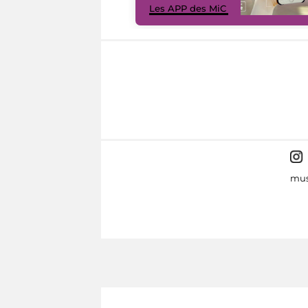
Les APP des MiC
mus