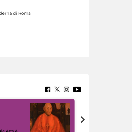
Moderna di Roma
7 nuovi in-
painting tour
sulla piattaforma
le Arts &
Google Arts &