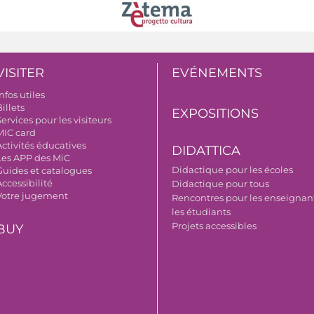
VISITER
EVÉNEMENTS
nfos utiles
illets
EXPOSITIONS
ervices pour les visiteurs
MIC card
Activités éducatives
DIDATTICA
Les APP des MiC
Didactique pour les écoles
Guides et catalogues
ccessibilité
Didactique pour tous
Votre jugement
Rencontres pour les enseignant
les étudiants
Projets accessibles
BUY