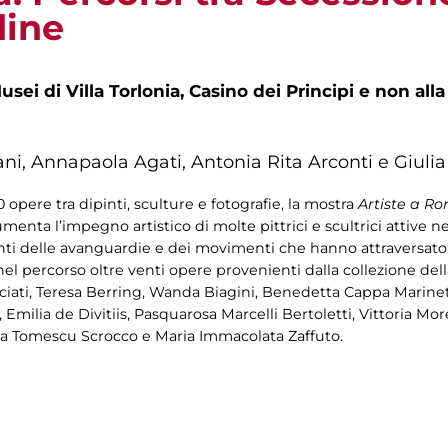
dine
sei di Villa Torlonia, Casino dei Principi e non all
ani, Annapaola Agati, Antonia Rita Arconti e Giulia
 opere tra dipinti, sculture e fotografie, la mostra
Artiste a Ro
menta l’impegno artistico di molte pittrici e scultrici attive nel
i delle avanguardie e dei movimenti che hanno attraversato g
l percorso oltre venti opere provenienti dalla collezione dell
lciati, Teresa Berring, Wanda Biagini, Benedetta Cappa Marinet
milia de Divitiis, Pasquarosa Marcelli Bertoletti, Vittoria Morel
ia Tomescu Scrocco e Maria Immacolata Zaffuto.