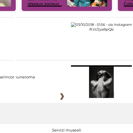
réseaux sociaux
Cult
eiincomuneroma
Servizi museali