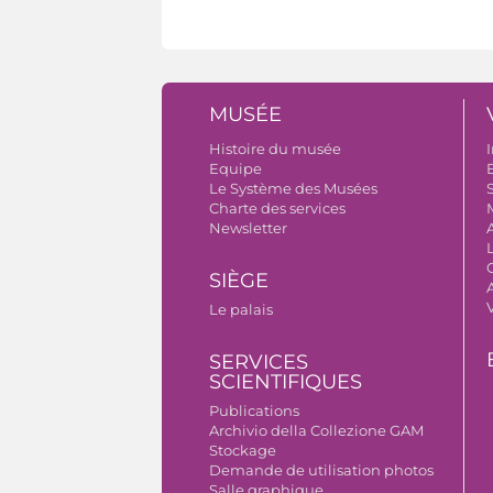
MUSÉE
Histoire du musée
I
Equipe
B
Le Système des Musées
S
Charte des services
Newsletter
SIÈGE
A
Le palais
SERVICES
SCIENTIFIQUES
Publications
Archivio della Collezione GAM
Stockage
Demande de utilisation photos
Salle graphique