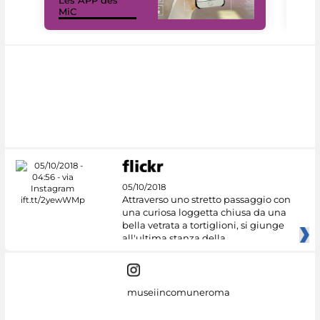
Les APP des
Les
MiC
rés
05/10/2018
Attraverso uno stretto passaggio con
una curiosa loggetta chiusa da una
bella vetrata a tortiglioni, si giunge
all'ultima stanza della
museiincomuneroma