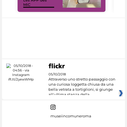
Les APP des
Les
MiC
rés
05/10/2018
Attraverso uno stretto passaggio con
una curiosa loggetta chiusa da una
bella vetrata a tortiglioni, si giunge
all'ultima stanza della
museiincomuneroma