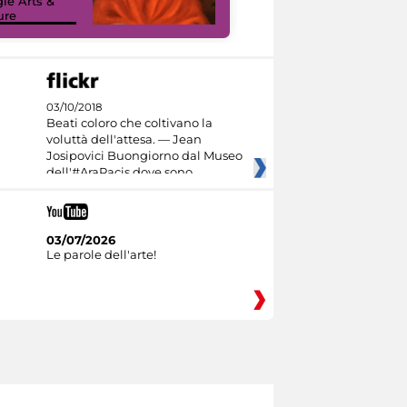
le Arts &
Google Arts &
ure
Culture
03/10/2018
Beati coloro che coltivano la
voluttà dell'attesa. — Jean
Josipovici Buongiorno dal Museo
dell'#AraPacis dove sono
03/07/2026
Le parole dell'arte!