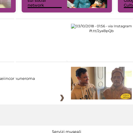
sui social
Goog
network
Cult
eiincomuneroma
Servizi museali