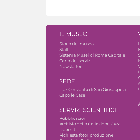
IL MUSEO
Storia del museo
Staff
B
Sistema Musei di Roma Capitale
S
Carta dei servizi
Newsletter
V
SEDE
A
L'ex Convento di San Giuseppe a
Capo le Case
SERVIZI SCIENTIFICI
Pubblicazioni
Archivio della Collezione GAM
Depositi
Richiesta fotoriproduzione