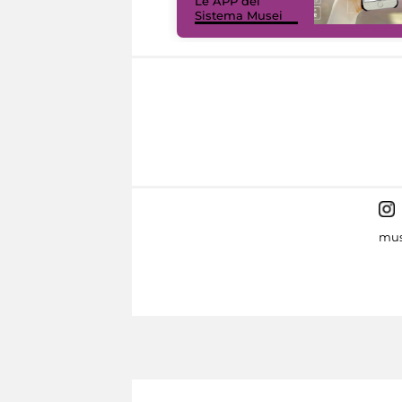
Le APP del
Sistema Musei
mus