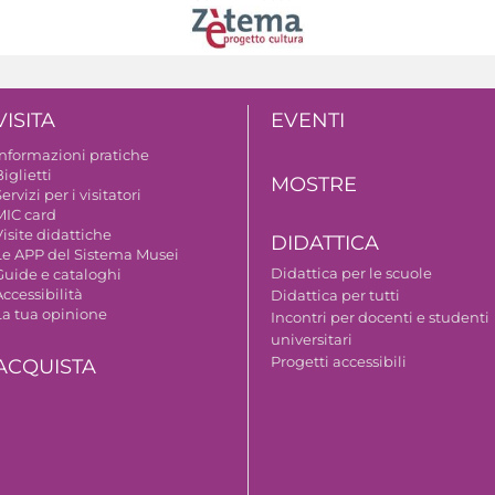
VISITA
EVENTI
Informazioni pratiche
iglietti
MOSTRE
ervizi per i visitatori
MIC card
isite didattiche
DIDATTICA
Le APP del Sistema Musei
Didattica per le scuole
Guide e cataloghi
ccessibilità
Didattica per tutti
La tua opinione
Incontri per docenti e studenti
universitari
Progetti accessibili
ACQUISTA