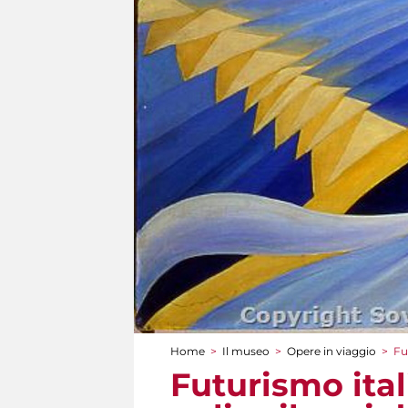
Home
>
Il museo
>
Opere in viaggio
>
Fu
Tu sei qui
Futurismo ital