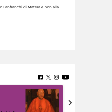
o Lanfranchi di Matera e non alla
7 nuovi in-
painting tour
sulla piattaforma