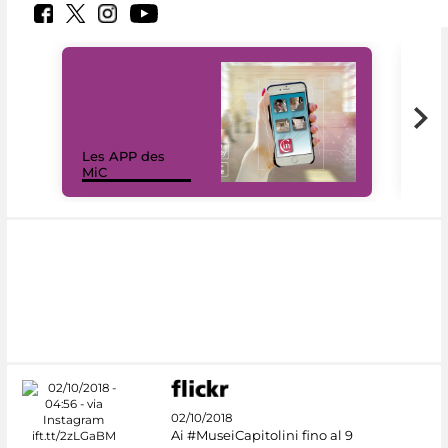
Les APP des
Les
MiC
rés
02/10/2018
Ai #MuseiCapitolini fino al 9