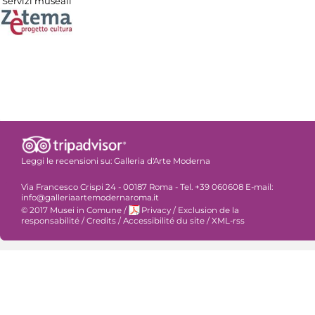
Servizi museali
Leggi le recensioni su:
Galleria d'Arte Moderna
Via Francesco Crispi 24 - 00187 Roma - Tel. +39 060608 E-mail:
info@galleriaartemodernaroma.it
© 2017 Musei in Comune
/
Privacy
/
Exclusion de la
responsabilité
/
Credits
/
Accessibilité du site
/
XML-rss