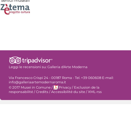
Servizi museali
Leggi le recensioni su:
Galleria d'Arte Moderna
Via Francesco Crispi 24 - 00187 Roma - Tel. +39 060608 E-mail:
info@galleriaartemodernaroma.it
© 2017 Musei in Comune
/
Privacy
/
Exclusion de la
responsabilité
/
Credits
/
Accessibilité du site
/
XML-rss