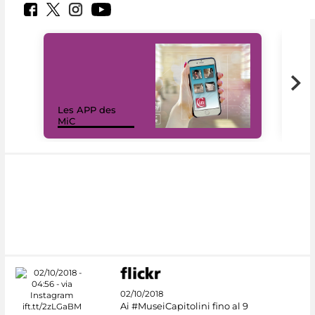
Les APP des
Les
MiC
rés
02/10/2018
Ai #MuseiCapitolini fino al 9