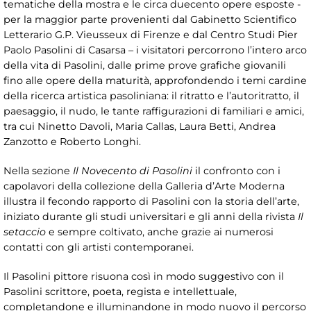
tematiche della mostra e le circa duecento opere esposte -
per la maggior parte provenienti dal Gabinetto Scientifico
Letterario G.P. Vieusseux di Firenze e dal Centro Studi Pier
Paolo Pasolini di Casarsa – i visitatori percorrono l’intero arco
della vita di Pasolini, dalle prime prove grafiche giovanili
fino alle opere della maturità, approfondendo i temi cardine
della ricerca artistica pasoliniana: il ritratto e l’autoritratto, il
paesaggio, il nudo, le tante raffigurazioni di familiari e amici,
tra cui Ninetto Davoli, Maria Callas, Laura Betti, Andrea
Zanzotto e Roberto Longhi.
Nella sezione
Il Novecento di Pasolini
il confronto con i
capolavori della collezione della Galleria d’Arte Moderna
illustra il fecondo rapporto di Pasolini con la storia dell’arte,
iniziato durante gli studi universitari e gli anni della rivista
Il
setaccio
e sempre coltivato, anche grazie ai numerosi
contatti con gli artisti contemporanei.
Il Pasolini pittore risuona così in modo suggestivo con il
Pasolini scrittore, poeta, regista e intellettuale,
completandone e illuminandone in modo nuovo il percorso