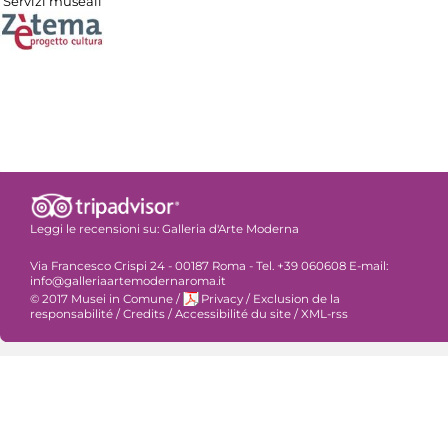
Servizi museali
Leggi le recensioni su:
Galleria d'Arte Moderna
Via Francesco Crispi 24 - 00187 Roma - Tel. +39 060608 E-mail:
info@galleriaartemodernaroma.it
© 2017 Musei in Comune
/
Privacy
/
Exclusion de la
responsabilité
/
Credits
/
Accessibilité du site
/
XML-rss