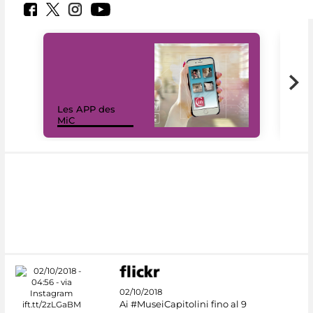
Les APP des
Les
MiC
rés
02/10/2018
Ai #MuseiCapitolini fino al 9