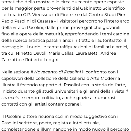
tematiche della mostra e le circa duecento opere esposte -
per la maggior parte provenienti dal Gabinetto Scientifico
Letterario G.P. Vieusseux di Firenze e dal Centro Studi Pier
Paolo Pasolini di Casarsa – i visitatori percorrono l’intero arco
della vita di Pasolini, dalle prime prove grafiche giovanili
fino alle opere della maturità, approfondendo i temi cardine
della ricerca artistica pasoliniana: il ritratto e l’autoritratto, il
paesaggio, il nudo, le tante raffigurazioni di familiari e amici,
tra cui Ninetto Davoli, Maria Callas, Laura Betti, Andrea
Zanzotto e Roberto Longhi.
Nella sezione
Il Novecento di Pasolini
il confronto con i
capolavori della collezione della Galleria d’Arte Moderna
illustra il fecondo rapporto di Pasolini con la storia dell’arte,
iniziato durante gli studi universitari e gli anni della rivista
Il
setaccio
e sempre coltivato, anche grazie ai numerosi
contatti con gli artisti contemporanei.
Il Pasolini pittore risuona così in modo suggestivo con il
Pasolini scrittore, poeta, regista e intellettuale,
completandone e illuminandone in modo nuovo il percorso