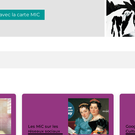
 avec la carte MIC
Les MiC sur les
Goog
réseaux sociaux
Cult