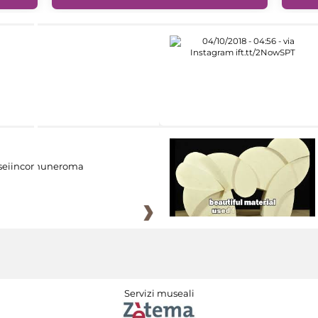
eiincomuneroma
Servizi museali