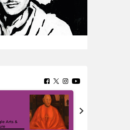
7 nuovi in-
painting tour
sulla piattaforma
le Arts &
Google Arts &
ure
Culture