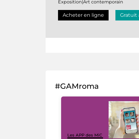
Exposition|Art contemporain
Acheter en ligne
Gratuit
#GAMroma
Les APP des MiC