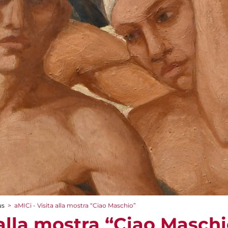
us
>
aMICi - Visita alla mostra “Ciao Maschio”
 alla mostra “Ciao Masch