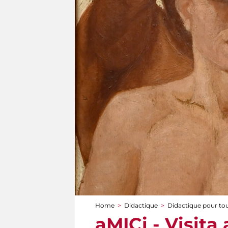
Home
>
Didactique
>
Didactique pour to
You are here
aMICi - Visita