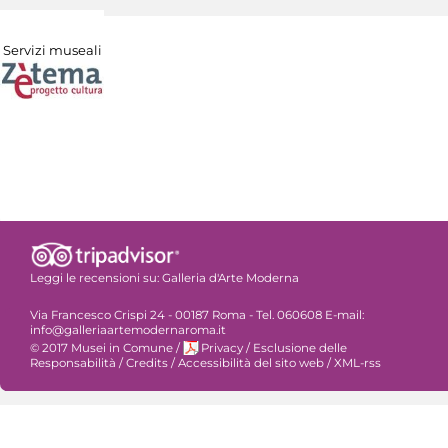
Servizi museali
Leggi le recensioni su:
Galleria d'Arte Moderna
Via Francesco Crispi 24 - 00187 Roma - Tel. 060608 E-mail:
info@galleriaartemodernaroma.it
© 2017 Musei in Comune
/
Privacy
/
Esclusione delle
Responsabilità
/
Credits
/
Accessibilità del sito web
/
XML-rss