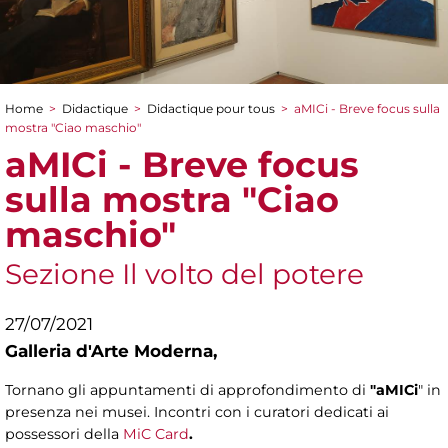
Home
>
Didactique
>
Didactique pour tous
>
aMICi - Breve focus sulla
You are here
mostra "Ciao maschio"
aMICi - Breve focus
sulla mostra "Ciao
maschio"
Sezione Il volto del potere
27/07/2021
Galleria d'Arte Moderna,
Tornano gli appuntamenti di approfondimento di
"aMICi
" in
presenza nei musei. Incontri con i curatori dedicati ai
possessori della
MiC Card
.