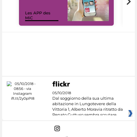
Les APP des
Les
MiC
rés
05/10/2018
Dal soggiorno della sua ultima
abitazione in Lungotevere della
Vittoria 1, Alberto Moravia ritratto da
Renato Guttuso sembra scrutare