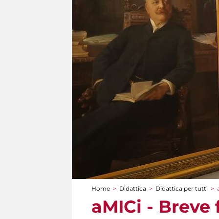
Home
>
Didattica
>
Didattica per tutti
>
Tu sei qui
aMICi - Breve