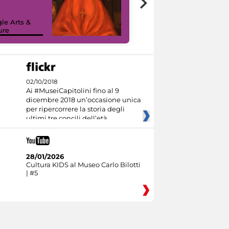
painting tour
sulla piattaforma
le Arts &
Google Arts &
ure
Culture
02/10/2018
Ai #MuseiCapitolini fino al 9
dicembre 2018 un’occasione unica
per ripercorrere la storia degli
ultimi tre concili dell’età
28/01/2026
Cultura KIDS al Museo Carlo Bilotti
| #5