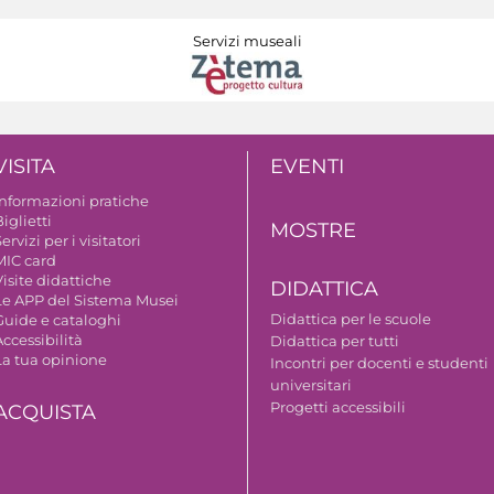
Servizi museali
VISITA
EVENTI
Informazioni pratiche
iglietti
MOSTRE
ervizi per i visitatori
MIC card
isite didattiche
DIDATTICA
Le APP del Sistema Musei
Didattica per le scuole
Guide e cataloghi
ccessibilità
Didattica per tutti
La tua opinione
Incontri per docenti e studenti
universitari
Progetti accessibili
ACQUISTA