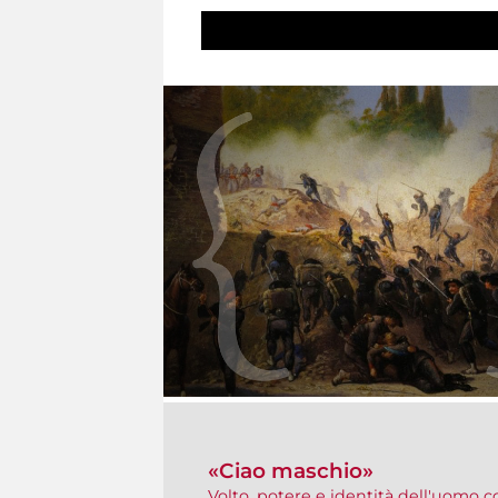
«Ciao maschio»
Volto, potere e identità dell'uomo