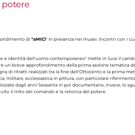
l potere
ofondimento di
"aMICi
" in presenza nei musei. Incontri con i cur
re e identità dell'uomo contemporaneo" mette in luce il camb
re un breve approfondimento della prima sezione tematica della
gna di ritratti realizzati tra la fine dell'Ottocento e la prima m
, militare, ecclesiastica in pittura, con particolare riferimento a
realizzate dagli anni Sessanta in poi documentano, invece, lo sg
ruito il mito del comando e la retorica del potere.