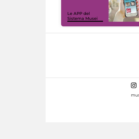
Le APP del
Sistema Musei
mus