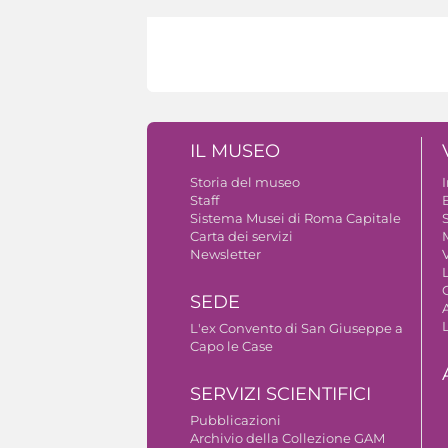
IL MUSEO
Storia del museo
Staff
B
Sistema Musei di Roma Capitale
S
Carta dei servizi
Newsletter
V
SEDE
A
L'ex Convento di San Giuseppe a
Capo le Case
SERVIZI SCIENTIFICI
Pubblicazioni
Archivio della Collezione GAM