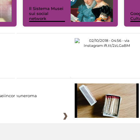
Il Sistema Musei
sui social
Goog
network
Cult
eiincomuneroma