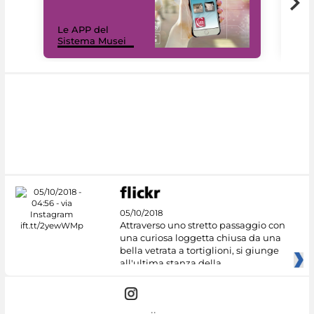
Il 
Le APP del
Mus
Sistema Musei
net
05/10/2018
Attraverso uno stretto passaggio con
una curiosa loggetta chiusa da una
bella vetrata a tortiglioni, si giunge
all'ultima stanza della