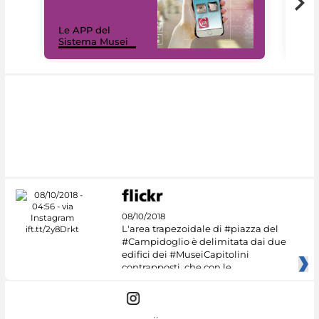
Il 
Le APP del
Mus
Sistema Musei
net
08/10/2018
L'area trapezoidale di #piazza del
#Campidoglio è delimitata dai due
edifici dei #MuseiCapitolini
contrapposti, che con le