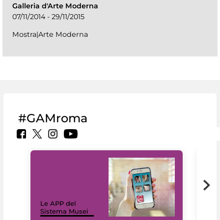
Galleria d'Arte Moderna
07/11/2014 - 29/11/2015
Mostra|Arte Moderna
#GAMroma
Il 
Le APP del
Mus
Sistema Musei
net