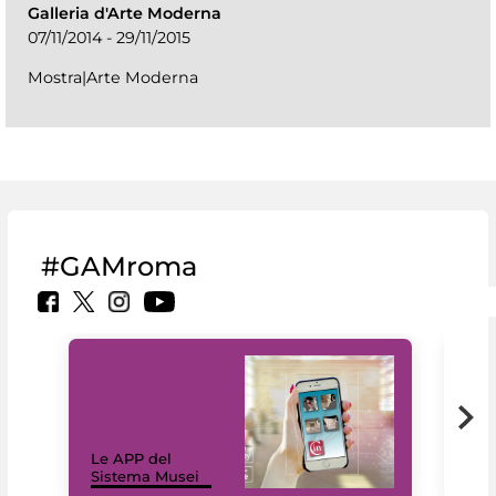
Galleria d'Arte Moderna
07/11/2014 - 29/11/2015
Mostra|Arte Moderna
#GAMroma
Il 
Le APP del
Mus
Sistema Musei
net