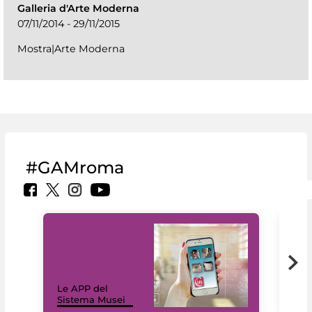
Galleria d'Arte Moderna
07/11/2014 - 29/11/2015
Mostra|Arte Moderna
#GAMroma
Il 
Le APP del
Mus
Sistema Musei
net