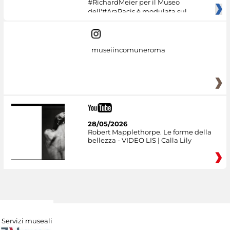
#RichardMeier per il Museo
dell'#AraPacis è modulata sul
museiincomuneroma
28/05/2026
Robert Mapplethorpe. Le forme della
bellezza - VIDEO LIS | Calla Lily
Servizi museali