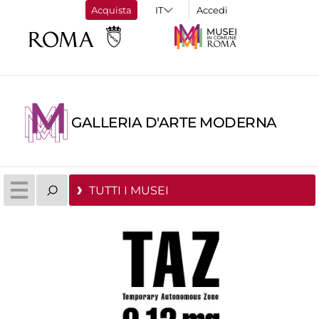
Acquista
Accedi
GALLERIA D'ARTE MODERNA
TUTTI I MUSEI