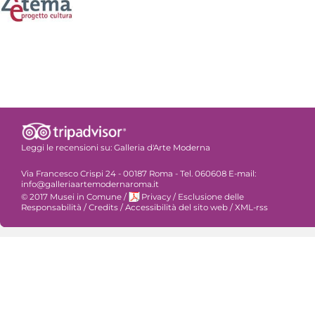
Leggi le recensioni su:
Galleria d'Arte Moderna
Via Francesco Crispi 24 - 00187 Roma - Tel. 060608 E-mail:
info@galleriaartemodernaroma.it
© 2017 Musei in Comune
/
Privacy
/
Esclusione delle
Responsabilità
/
Credits
/
Accessibilità del sito web
/
XML-rss