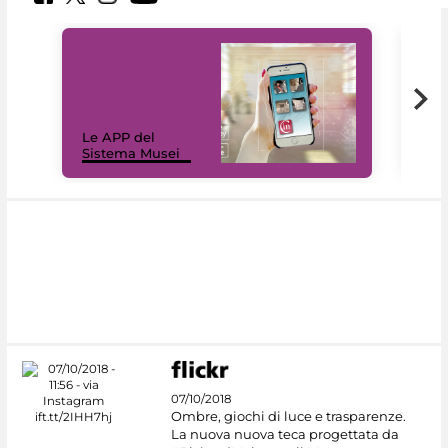
Il 
Le APP del
Mus
Sistema Musei
net
07/10/2018
Ombre, giochi di luce e trasparenze.
La nuova nuova teca progettata da