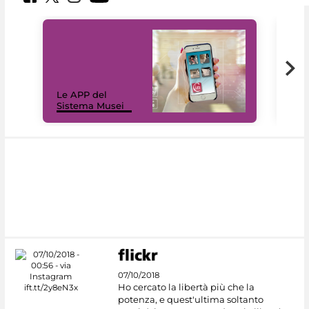
Il 
Le APP del
Mus
Sistema Musei
net
07/10/2018
Ho cercato la libertà più che la
potenza, e quest'ultima soltanto