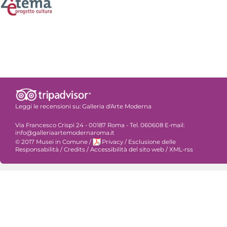
Leggi le recensioni su:
Galleria d'Arte Moderna
Via Francesco Crispi 24 - 00187 Roma - Tel. 060608 E-mail:
info@galleriaartemodernaroma.it
© 2017 Musei in Comune
/
Privacy
/
Esclusione delle
Responsabilità
/
Credits
/
Accessibilità del sito web
/
XML-rss