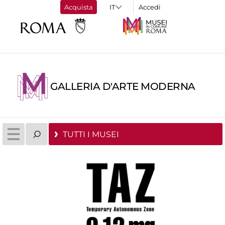
Acquista
Accedi
GALLERIA D'ARTE MODERNA
TUTTI I MUSEI