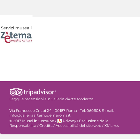
Servizi museali
Leggi le recensioni su:
Galleria d'Arte Moderna
Via Francesco Crispi 24 - 00187 Roma - Tel. 060608 E-mail:
info@galleriaartemodernaroma.it
© 2017 Musei in Comune
/
Privacy
/
Esclusione delle
Responsabilità
/
Credits
/
Accessibilità del sito web
/
XML-rss