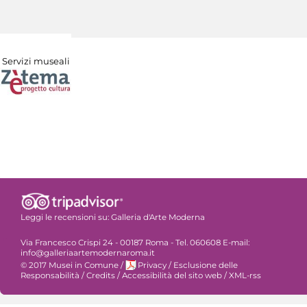
Servizi museali
Leggi le recensioni su:
Galleria d'Arte Moderna
Via Francesco Crispi 24 - 00187 Roma - Tel. 060608 E-mail:
info@galleriaartemodernaroma.it
© 2017 Musei in Comune
/
Privacy
/
Esclusione delle
Responsabilità
/
Credits
/
Accessibilità del sito web
/
XML-rss