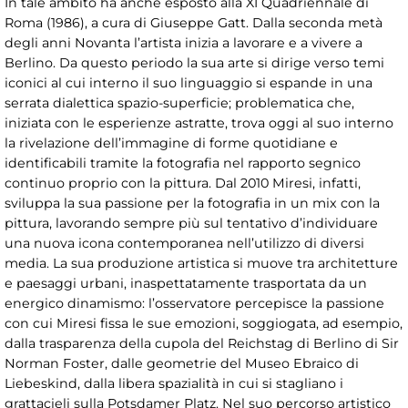
In tale ambito ha anche esposto alla XI Quadriennale di
Roma (1986), a cura di Giuseppe Gatt. Dalla seconda metà
degli anni Novanta l’artista inizia a lavorare e a vivere a
Berlino. Da questo periodo la sua arte si dirige verso temi
iconici al cui interno il suo linguaggio si espande in una
serrata dialettica spazio-superficie; problematica che,
iniziata con le esperienze astratte, trova oggi al suo interno
la rivelazione dell’immagine di forme quotidiane e
identificabili tramite la fotografia nel rapporto segnico
continuo proprio con la pittura. Dal 2010 Miresi, infatti,
sviluppa la sua passione per la fotografia in un mix con la
pittura, lavorando sempre più sul tentativo d’individuare
una nuova icona contemporanea nell’utilizzo di diversi
media. La sua produzione artistica si muove tra architetture
e paesaggi urbani, inaspettatamente trasportata da un
energico dinamismo: l’osservatore percepisce la passione
con cui Miresi fissa le sue emozioni, soggiogata, ad esempio,
dalla trasparenza della cupola del Reichstag di Berlino di Sir
Norman Foster, dalle geometrie del Museo Ebraico di
Liebeskind, dalla libera spazialità in cui si stagliano i
grattacieli sulla Potsdamer Platz. Nel suo percorso artistico