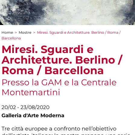
Home
>
Mostre
>
Miresi. Sguardi e Architetture. Berlino / Roma /
Tu sei qui
Barcellona
Miresi. Sguardi e
Architetture. Berlino /
Roma / Barcellona
Presso la GAM e la Centrale
Montemartini
20/02 - 23/08/2020
Galleria d'Arte Moderna
Tre città europee a confronto nell’obiettivo