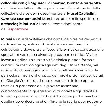
colloquio con gli “sguardi” di marmo, bronzo e terracotta
del chiostro delle sculture permanenti facenti parte della
collezione d’arte del museo mentre ai
Musei Capitolini,
Centrale Montemartini
le architetture e nello specifico le
archeologie industriali
sono il tema dominante
dell’
esposizione
.
Miresi
è un’artista italiana che ormai da oltre tre decenni si
dedica all’arte, realizzando installazioni sempre più
coinvolgenti dove pittura, fotografia e musica conducono lo
spettatore verso una diversa percezione estetica. Vive e
lavora a Berlino. La sua attività artistica prende forma e
continuità metodologica agli inizi degli anni Ottanta, nel
momento di
revange
della cultura pittorica aniconica. In
particolare intorno al gruppo dei nuovi pittori astratti curati
da Giorgio Cortenova, il quale, mediante le loro opere,
traccia un panorama della giovane astrazione,
controcorrente in quegli anni di trionfante figuratività. E
Miresi si pone in luce, fin da subito, come protagonista di
quelle nuove ricerche che rifiutano le teorie postmoderne.