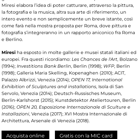
Miresi elabora l’idea di poter catturare, attraverso la pittura,
la fotografia e la musica, altra sua arte di riferimento, un
intero evento e non semplicemente un breve istante, così
come farà nella mostra proposta per Roma, dove pittura e
fotografia s’integreranno in un rapporto aniconico fra Roma
e Berlino.
Miresi
ha esposto in molte gallerie e musei statali italiani ed
europei. Fra questi ricordiamo:
Les Chances de l'Art
, Bolzano
(1994);
Investitions Bank Berlin
, Berlin (1998);
WFP
, Berlin
(1998); Galleria Maria Skelling, Kopenaghen (2010); ACIT,
Palazzo Albrizzi, Venezia (2014);
OPEN 17, International
Exhibition of Sculptures and installations
, Isola di San
Servolo, Venezia (2014); Deutsch-Russisches Museum,
Berlin-Karlshorst (2015); Kunstdetektor Ateliertouren, Berlin
(2016);
OPEN 20, Esposizione Internazionale di Sculture e
Installazioni
, Venezia (2017); XVI Mostra Internazionale di
Architettura, Arsenale di Venezia (2018).
Acquista online
Gratis con la MIC card