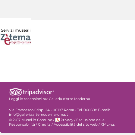
Servizi museali
Leggi le recensioni su:
Galleria d'Arte Moderna
Via Francesco Crispi 24 - 00187 Roma - Tel. 060608 E-mail:
info@galleriaartemodernaroma.it
© 2017 Musei in Comune
/
Privacy
/
Esclusione delle
Responsabilità
/
Credits
/
Accessibilità del sito web
/
XML-rss