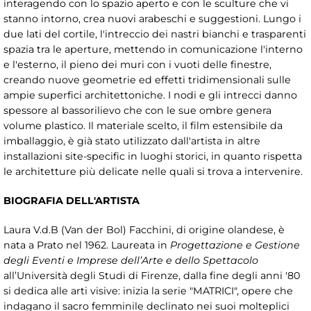
interagendo con lo spazio aperto e con le sculture che vi
stanno intorno, crea nuovi arabeschi e suggestioni. Lungo i
due lati del cortile, l'intreccio dei nastri bianchi e trasparenti
spazia tra le aperture, mettendo in comunicazione l'interno
e l'esterno, il pieno dei muri con i vuoti delle finestre,
creando nuove geometrie ed effetti tridimensionali sulle
ampie superfici architettoniche. I nodi e gli intrecci danno
spessore al bassorilievo che con le sue ombre genera
volume plastico. Il materiale scelto, il film estensibile da
imballaggio, è già stato utilizzato dall'artista in altre
installazioni site-specific in luoghi storici, in quanto rispetta
le architetture più delicate nelle quali si trova a intervenire.
BIOGRAFIA DELL'ARTISTA
Laura V.d.B (Van der Bol) Facchini, di origine olandese, è
nata a Prato nel 1962. Laureata in
Progettazione e Gestione
degli Eventi e Imprese dell’Arte e dello Spettacolo
all’Università degli Studi di Firenze, dalla fine degli anni '80
si dedica alle arti visive: inizia la serie "MATRICI", opere che
indagano il sacro femminile declinato nei suoi molteplici