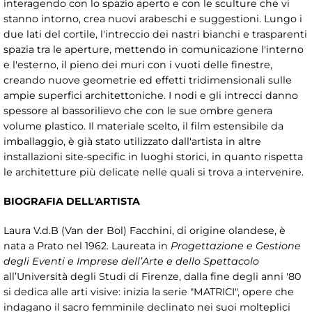
interagendo con lo spazio aperto e con le sculture che vi
stanno intorno, crea nuovi arabeschi e suggestioni. Lungo i
due lati del cortile, l'intreccio dei nastri bianchi e trasparenti
spazia tra le aperture, mettendo in comunicazione l'interno
e l'esterno, il pieno dei muri con i vuoti delle finestre,
creando nuove geometrie ed effetti tridimensionali sulle
ampie superfici architettoniche. I nodi e gli intrecci danno
spessore al bassorilievo che con le sue ombre genera
volume plastico. Il materiale scelto, il film estensibile da
imballaggio, è già stato utilizzato dall'artista in altre
installazioni site-specific in luoghi storici, in quanto rispetta
le architetture più delicate nelle quali si trova a intervenire.
BIOGRAFIA DELL'ARTISTA
Laura V.d.B (Van der Bol) Facchini, di origine olandese, è
nata a Prato nel 1962. Laureata in
Progettazione e Gestione
degli Eventi e Imprese dell’Arte e dello Spettacolo
all’Università degli Studi di Firenze, dalla fine degli anni '80
si dedica alle arti visive: inizia la serie "MATRICI", opere che
indagano il sacro femminile declinato nei suoi molteplici