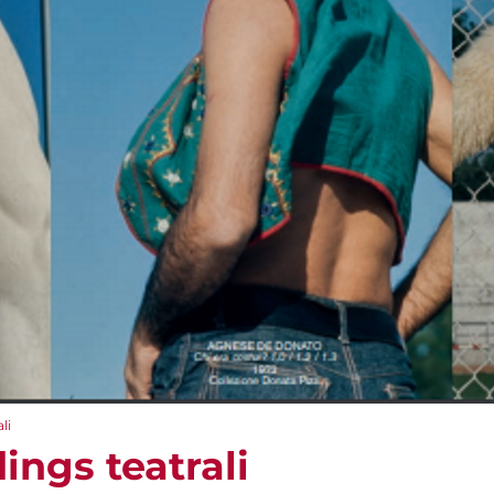
li
ings teatrali