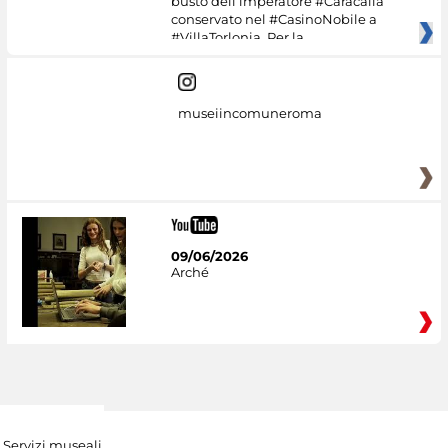
busto dell’imperatore #Caracalla
conservato nel #CasinoNobile a
#VillaTorlonia. Per la
museiincomuneroma
09/06/2026
Arché
Servizi museali