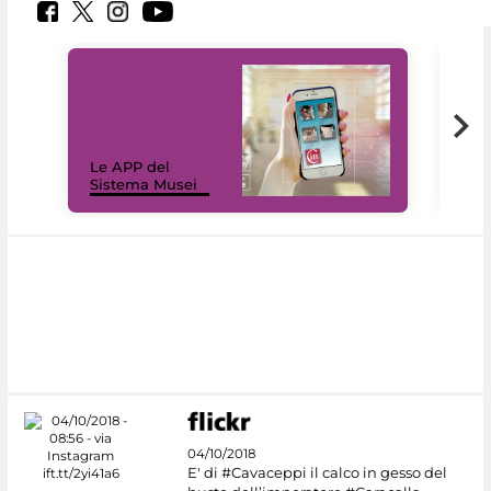
Il 
Le APP del
Mus
Sistema Musei
net
04/10/2018
E' di #Cavaceppi il calco in gesso del