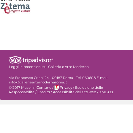
Leggi le recensioni su:
Galleria d'Arte Moderna
Via Francesco Crispi 24 - 00187 Roma - Tel. 060608 E-mail:
info@galleriaartemodernaroma.it
© 2017 Musei in Comune
/
Privacy
/
Esclusione delle
Responsabilità
/
Credits
/
Accessibilità del sito web
/
XML-rss