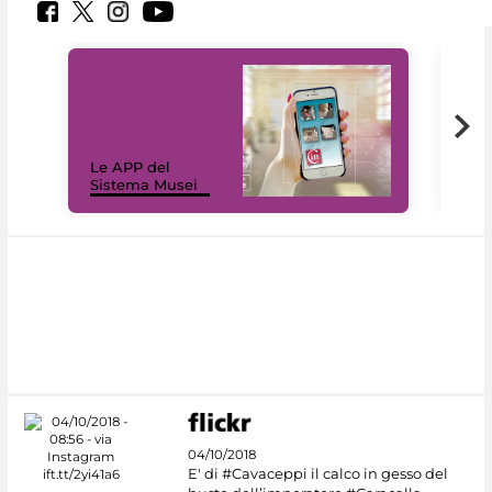
Il 
Le APP del
Mus
Sistema Musei
net
04/10/2018
E' di #Cavaceppi il calco in gesso del