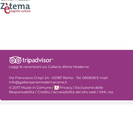
Leggi le recensioni su:
Galleria d'Arte Moderna
Via Francesco Crispi 24 - 00187 Roma - Tel. 060608 E-mail:
info@galleriaartemodernaroma.it
© 2017 Musei in Comune
/
Privacy
/
Esclusione delle
Responsabilità
/
Credits
/
Accessibilità del sito web
/
XML-rss