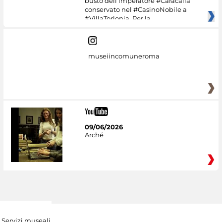
busto dell’imperatore #Caracalla
conservato nel #CasinoNobile a
#VillaTorlonia. Per la
museiincomuneroma
09/06/2026
Arché
Servizi museali