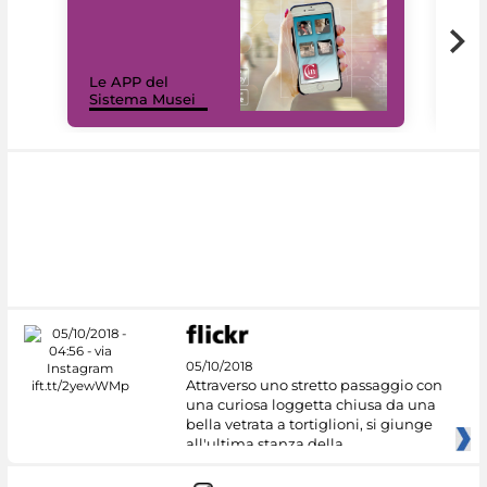
Il 
Le APP del
Mus
Sistema Musei
net
05/10/2018
Attraverso uno stretto passaggio con
una curiosa loggetta chiusa da una
bella vetrata a tortiglioni, si giunge
all'ultima stanza della