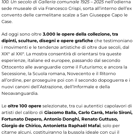
100. Un secolo di Galleria comunale 1925 – 2025
nell’odierna
sede museale di via Francesco Crispi, sorta all’interno dell’ex
convento delle carmelitane scalze a San Giuseppe Capo le
Case.
Ad oggi sono oltre
3.000 le opere della collezione, tra
dipinti, sculture, disegni e opere grafiche
che testimoniano
i movimenti e le tendenze artistiche di oltre due secoli, dal
XIX° al XXI°. La mostra consentirà di orientarsi tra queste
esperienze, italiane ed europee, passando dal secondo
Ottocento alle avanguardie come il Futurismo; e ancora la
Secessione, la Scuola romana, Novecento e il Ritorno
all’ordine, per proseguire poi con il secondo dopoguerra e i
nuovi canoni dell’Astrazione, dell’Informale e della
Neoavanguardia.
Le
oltre 100 opere
selezionate, tra cui autentici capolavori di
artisti del calibro di
Giacomo Balla, Carlo Carrà, Mario Sironi,
Fortunato Depero, Antonio Donghi, Renato Guttuso,
Giorgio de Chirico, Antonietta Raphaël Mafai
, solo per
citarne alcuni, costituiranno la bussola ideale con cui il