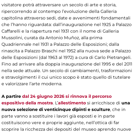
visitatore potrà attraversare un secolo di arte e storia,
ripercorrendo al contempo l’evoluzione della Galleria
capitolina attraverso sedi, date e avvenimenti fondamentali
che l’hanno riguardata: dall’inaugurazione nel 1925 a Palazzo
Caffarelli e la riapertura nel 1931 con il nome di Galleria
Mussolini, curata da Antonio Muñoz, alla prima
Quadriennale nel 1931 a Palazzo delle Esposizioni; dalla
rinascita a Palazzo Braschi nel 1952 alla nuova sede a Palazzo
delle Esposizioni (dal 1963 al 1972) a cura di Carlo Pietrangeli.
Fino ad arrivare alla doppia inaugurazione del 1995 e del 2011
nella sede attuale. Un secolo di cambiamenti, trasformazioni
e stravolgimenti il cui unico scopo è stato quello di tutelare
e valorizzare l’arte moderna.
A partire
dal 24 giugno 2026 si rinnova il percorso
espositivo della mostra
. L’
allestimento
si arricchisce di
una
nuova selezione di venticinque dipinti e sculture
, che in
parte vanno a sostituire i lavori già esposti e in parte
costituiscono vere e proprie aggiunte, nell’ottica di far
scoprire la ricchezza dei depositi del museo aprendo nuove