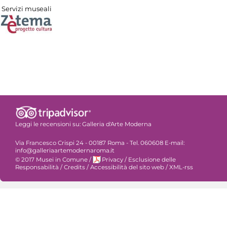
Servizi museali
Leggi le recensioni su:
Galleria d'Arte Moderna
Via Francesco Crispi 24 - 00187 Roma - Tel. 060608 E-mail:
info@galleriaartemodernaroma.it
© 2017 Musei in Comune
/
Privacy
/
Esclusione delle
Responsabilità
/
Credits
/
Accessibilità del sito web
/
XML-rss