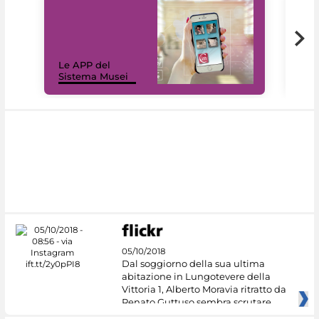
Il 
Le APP del
Mus
Sistema Musei
net
05/10/2018
Dal soggiorno della sua ultima
abitazione in Lungotevere della
Vittoria 1, Alberto Moravia ritratto da
Renato Guttuso sembra scrutare