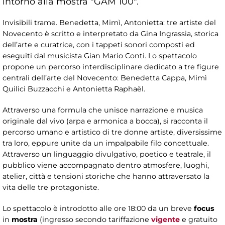
intorno alla mostra "GAM 100".
Invisibili trame. Benedetta, Mimì, Antonietta: tre artiste del
Novecento è scritto e interpretato da Gina Ingrassia, storica
dell’arte e curatrice, con i tappeti sonori composti ed
eseguiti dal musicista Gian Mario Conti. Lo spettacolo
propone un percorso interdisciplinare dedicato a tre figure
centrali dell’arte del Novecento: Benedetta Cappa, Mimì
Quilici Buzzacchi e Antonietta Raphaël.
Attraverso una formula che unisce narrazione e musica
originale dal vivo (arpa e armonica a bocca), si racconta il
percorso umano e artistico di tre donne artiste, diversissime
tra loro, eppure unite da un impalpabile filo concettuale.
Attraverso un linguaggio divulgativo, poetico e teatrale, il
pubblico viene accompagnato dentro atmosfere, luoghi,
atelier, città e tensioni storiche che hanno attraversato la
vita delle tre protagoniste.
Lo spettacolo è introdotto alle ore 18:00 da un breve
focus
in
mostra
(ingresso secondo tariffazione
vigente
e gratuito