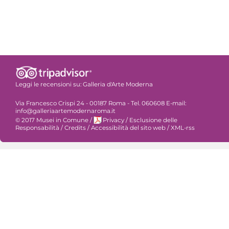
Leggi le recensioni su:
Galleria d'Arte Moderna
Via Francesco Crispi 24 - 00187 Roma - Tel. 060608 E-mail:
info@galleriaartemodernaroma.it
© 2017 Musei in Comune
/
Privacy
/
Esclusione delle
Responsabilità
/
Credits
/
Accessibilità del sito web
/
XML-rss