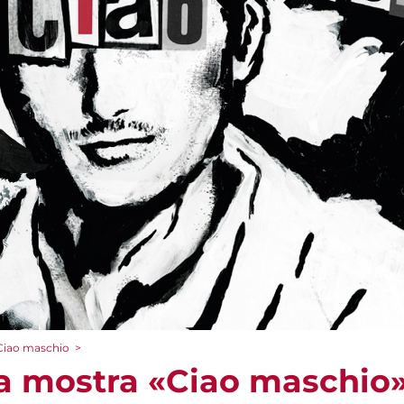
«Ciao maschio
>
la mostra «Ciao maschio