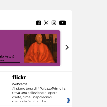
7 nuovi in-
painting tour
sulla piattaforma
le Arts &
Google Arts &
ure
Culture
04/10/2018
Al piano terra di #PalazzoPrimoli si
trova una collezione di opere
d’arte, cimeli napoleonici,
memorie familiari. La