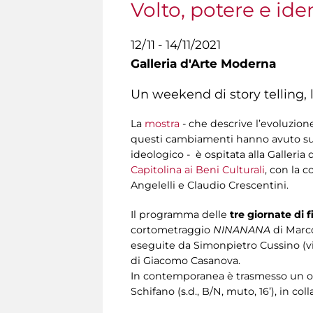
Volto, potere e i
12/11 - 14/11/2021
Galleria d'Arte Moderna
Un weekend di story telling, l
La
mostra
- che descrive l’evoluzion
questi cambiamenti hanno avuto sull
ideologico - è ospitata alla Galler
Capitolina ai Beni Culturali
, con la 
Angelelli e Claudio Crescentini.
Il programma delle
tre giornate di 
cortometraggio
NINANANA
di Marco
eseguite da Simonpietro Cussino (vi
di Giacomo Casanova.
In contemporanea è trasmesso un omagg
Schifano (s.d., B/N, muto, 16’), in c