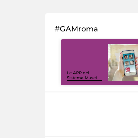
#GAMroma
Le APP del
Sistema Musei