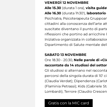
VENERDÌ 12 NOVEMBRE
Alle 15.30
(durata 1 ora),
visita guida
Alle 16.30
(durata 1h30'),
laboratorio
Psichiatra, Psicoterapeuta Gruppoana
cittadini alla conoscenza dell’arte a
suscitate diventano il punto di par
riflessioni che portino ad arricchire 
Iniziativa organizzata in collaborazi
Dipartimento di Salute mentale del
SABATO 13 NOVEMBRE
Ore 18.30 - 20.30,
Nelle parole di «
raccontate da 14 studiosi del setto
Gli studiosi si alternano nel raccont
percorsi della singola durata di 10’ 
(Claudia Verdat); Dipendenza (Carlo
(Flaminia Petrassi); Kids (Gabriele S
Lombardi); Terrore (Claudio Crescenti
Gratis con la MIC card