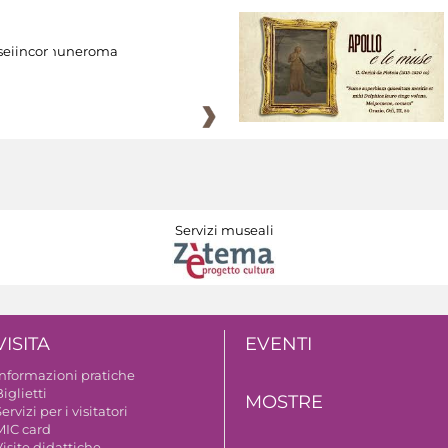
eiincomuneroma
Servizi museali
VISITA
EVENTI
Informazioni pratiche
iglietti
MOSTRE
ervizi per i visitatori
MIC card
isite didattiche