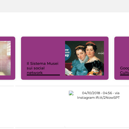
Il Sistema Musei
sui social
Goog
network
Cult