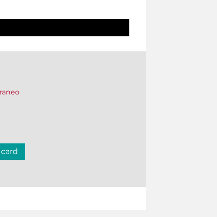
oraneo
 card