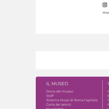
mus
IL MUSEO
Storia del museo
Staff
B
Sistema Musei di Roma Capitale
S
Carta dei servizi
Newsletter
V