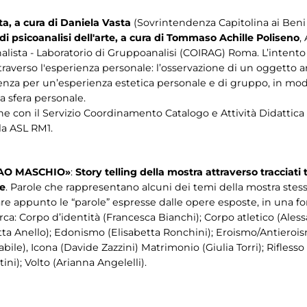
ta, a cura di Daniela Vasta
(Sovrintendenza Capitolina ai Beni C
 di psicoanalisi dell'arte, a cura di Tommaso Achille Poliseno
,
lista - Laboratorio di Gruppoanalisi (COIRAG) Roma. L’intento d
ttraverso l'esperienza personale: l’osservazione di un oggetto 
tenza per un’esperienza estetica personale e di gruppo, in mo
la sfera personale.
one con il Servizio Coordinamento Catalogo e Attività Didattica
la ASL RM1.
CIAO MASCHIO»
:
Story telling della mostra attraverso tracciati 
re
. Parole che rappresentano alcuni dei temi della mostra stess
are appunto le “parole” espresse dalle opere esposte, in una for
circa: Corpo d’identità (Francesca Bianchi); Corpo atletico (Al
tta Anello); Edonismo (Elisabetta Ronchini); Eroismo/Antierois
tabile), Icona (Davide Zazzini) Matrimonio (Giulia Torri); Rifless
ni); Volto (Arianna Angelelli).