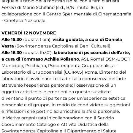
al quale il titolo della mostra s’ispira, con il film d’artista
Ferreri
di Mario Schifano (s.d., B/N, muto, 16’), in
collaborazione con il Centro Sperimentale di Cinematografia
- Cineteca Nazionale.
VENERDÌ 12 NOVEMBRE
Alle 15.30
(durata 1 ora),
visita guidata, a cura di Daniela
Vasta
(Sovrintendenza Capitolina ai Beni Culturali).
Alle 16.30
(durata 1h30'),
laboratorio di psicoanalisi dell'arte,
a cura di Tommaso Achille Poliseno
, ASL Roma1 DSM-UOC 1
Municipio, Psichiatra, Psicoterapeuta Gruppoanalista -
Laboratorio di Gruppoanalisi (COIRAG) Roma. L’intento del
laboratorio è avvicinare i cittadini alla conoscenza dell’arte
attraverso l'esperienza personale: l’osservazione di un
oggetto artistico e le emozioni da questo suscitate
diventano il punto di partenza per un’esperienza estetica
personale e di gruppo, in modo da condividere suggestioni
e riflessioni che portino ad arricchire la sfera personale.
Iniziativa organizzata in collaborazione con il Servizio
Coordinamento Catalogo e Attività Didattica della
Sovrintendenza Capitolina e il Dipartimento di Salute