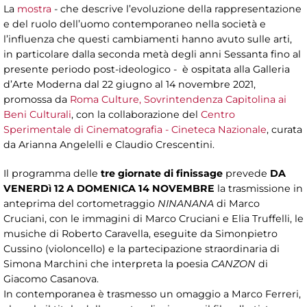
La
mostra
- che descrive l’evoluzione della rappresentazione
e del ruolo dell’uomo contemporaneo nella società e
l’influenza che questi cambiamenti hanno avuto sulle arti,
in particolare dalla seconda metà degli anni Sessanta fino al
presente periodo post-ideologico - è ospitata alla Galleria
d’Arte Moderna dal 22 giugno al 14 novembre 2021,
promossa da
Roma Culture, Sovrintendenza Capitolina ai
Beni Culturali
, con la collaborazione del
Centro
Sperimentale di Cinematografia - Cineteca Nazionale
, curata
da Arianna Angelelli e Claudio Crescentini.
Il programma delle
tre giornate di finissage
prevede
DA
VENERDì 12 A DOMENICA 14 NOVEMBRE
la trasmissione in
anteprima del cortometraggio
NINANANA
di Marco
Cruciani, con le immagini di Marco Cruciani e Elia Truffelli, le
musiche di Roberto Caravella, eseguite da Simonpietro
Cussino (violoncello) e la partecipazione straordinaria di
Simona Marchini che interpreta la poesia
CANZON
di
Giacomo Casanova.
In contemporanea è trasmesso un omaggio a Marco Ferreri,