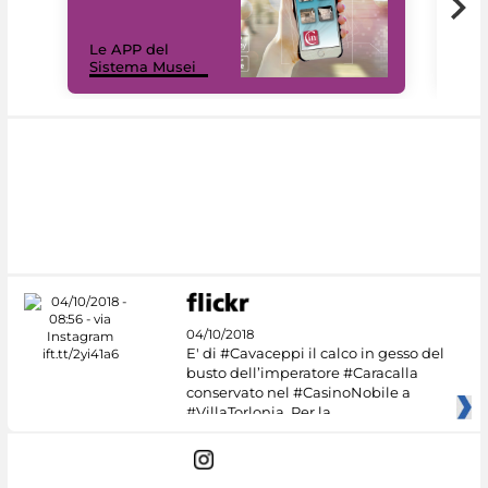
Il 
Le APP del
Mus
Sistema Musei
net
04/10/2018
E' di #Cavaceppi il calco in gesso del
busto dell’imperatore #Caracalla
conservato nel #CasinoNobile a
#VillaTorlonia. Per la