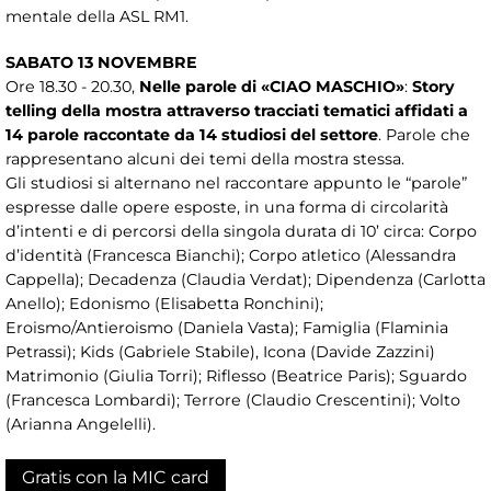
mentale della ASL RM1.
SABATO 13 NOVEMBRE
Ore 18.30 - 20.30,
Nelle parole di «CIAO MASCHIO»
:
Story
telling della mostra attraverso tracciati tematici affidati a
14 parole raccontate da 14 studiosi del settore
. Parole che
rappresentano alcuni dei temi della mostra stessa.
Gli studiosi si alternano nel raccontare appunto le “parole”
espresse dalle opere esposte, in una forma di circolarità
d’intenti e di percorsi della singola durata di 10’ circa: Corpo
d’identità (Francesca Bianchi); Corpo atletico (Alessandra
Cappella); Decadenza (Claudia Verdat); Dipendenza (Carlotta
Anello); Edonismo (Elisabetta Ronchini);
Eroismo/Antieroismo (Daniela Vasta); Famiglia (Flaminia
Petrassi); Kids (Gabriele Stabile), Icona (Davide Zazzini)
Matrimonio (Giulia Torri); Riflesso (Beatrice Paris); Sguardo
(Francesca Lombardi); Terrore (Claudio Crescentini); Volto
(Arianna Angelelli).
Gratis con la MIC card