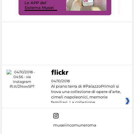
Le APP del
Mus
Sistema Musei
net
04/10/2018
Al piano terra di #PalazzoPrimoli si
trova una collezione di opere d’arte,
cimeli napoleonici, memorie
familiari. La collezione
museiincomuneroma