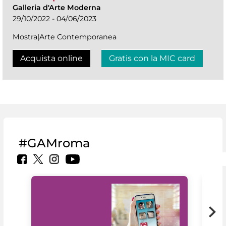
Galleria d'Arte Moderna
29/10/2022 - 04/06/2023
Mostra|Arte Contemporanea
Acquista online
Gratis con la MIC card
#GAMroma
Il 