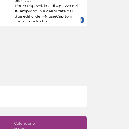
08/10/2018
L'area trapezoidale di #piazza del
#Campidoglio è delimitata dai
due edifici dei #MuseiCapitolini
contrapposti, che
Calendario
News