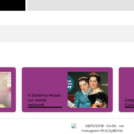
Il Sistema Musei
sui social
Goog
network
Cult