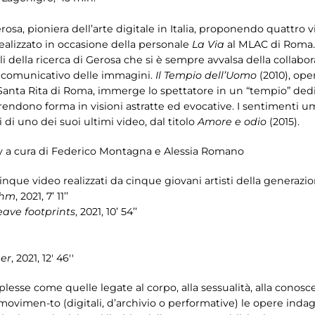
a, pioniera dell’arte digitale in Italia, proponendo quattro vid
ealizzato in occasione della personale
La Via
al MLAC di Roma. 
i della ricerca di Gerosa che si è sempre avvalsa della collabo
re comunicativo delle immagini.
Il Tempio dell’Uomo
(2010), ope
la Santa Rita di Roma, immerge lo spettatore in un “tempio” dedi
endono forma in visioni astratte ed evocative. I sentimenti u
i di uno dei suoi ultimi video, dal titolo
Amore e odio
(2015).
ay a cura di Federico Montagna e Alessia Romano
nque video realizzati da cinque giovani artisti della generazio
thm
, 2021, 7’ 11’’
eave footprints
, 2021, 10’ 54’’
er
, 2021, 12' 46''
plesse come quelle legate al corpo, alla sessualità, alla conosc
movimen-to (digitali, d’archivio o performative) le opere indag