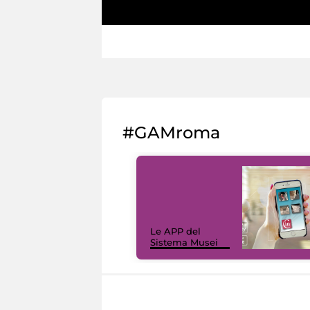
#GAMroma
Le APP del
Sistema Musei