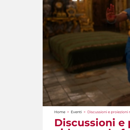
Home
>
Eventi
>
Discussioni e proiezioni n
Tu sei qui
Discussioni e 