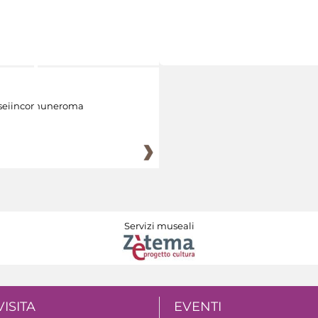
eiincomuneroma
Servizi museali
VISITA
EVENTI