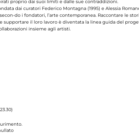
irati proprio dai suoi limiti e dalle sue contraddizioni.
 fondata dai curatori Federico Montagna (1995) e Alessia Roma
, secon-do i fondatori, l’arte contemporanea. Raccontare le stor
supportare il loro lavoro è diventata la linea guida del proge
llaborazioni insieme agli artisti.
23.30)
saurimento.
nullato