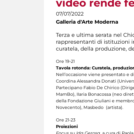
video rende fel
07/07/2022
Galleria d'Arte Moderna
Terza e ultima serata nel Chi
rappresentanti di istituzioni 
curatela, della produzione, de
Ore 19-21
Tavola rotonda: Curatela, produzion
Nell’occasione viene presentato e disc
Coordina Alessandra Donati (Univers
Partecipano Fabio De Chirico (Dirig
MamBo), IIaria Bonacossa (neo dirett
della Fondazione Giuliani e membro
Novecento), Masbedo (artista).
Ore 21-23
Proiezioni
Focus su Ida Gerosa
, a cura di Paol