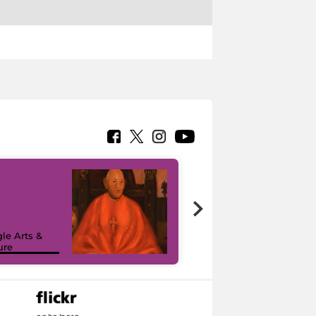
7 nuovi in-
painting tour
sulla piattaforma
le Arts &
Google Arts &
ure
Culture