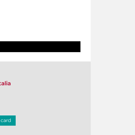
talia
 card