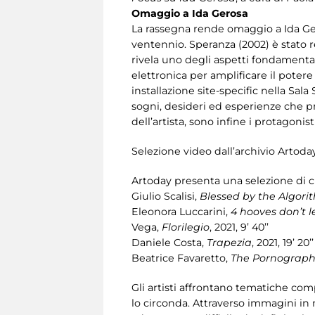
Omaggio a Ida Gerosa
La rassegna rende omaggio a Ida Geros
ventennio. Speranza (2002) è stato r
rivela uno degli aspetti fondamental
elettronica per amplificare il pote
installazione site-specific nella Sa
sogni, desideri ed esperienze che pr
dell’artista, sono infine i protagonist
Selezione video dall’archivio Artod
Artoday presenta una selezione di ci
Giulio Scalisi,
Blessed by the Algori
Eleonora Luccarini,
4 hooves don’t l
Vega,
Florilegio
, 2021, 9’ 40’’
Daniele Costa,
Trapezia
, 2021, 19’ 20’’
Beatrice Favaretto,
The Pornograph
Gli artisti affrontano tematiche com
lo circonda. Attraverso immagini in 