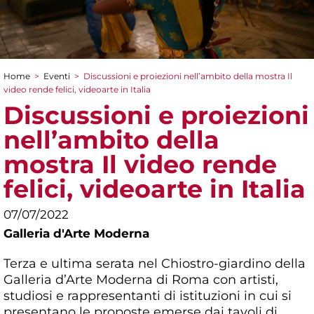
Home
>
Eventi
>
Discussioni e proiezioni nell’ambito della mostra Il
Tu sei qui
video rende felici, videoarte in Italia
Discussioni e proiezioni
nell’ambito della
mostra Il video rende
felici, videoarte in Italia
07/07/2022
Galleria d'Arte Moderna
Terza e ultima serata nel Chiostro-giardino della
Galleria d’Arte Moderna di Roma con artisti,
studiosi e rappresentanti di istituzioni in cui si
presentano le proposte emerse dai tavoli di