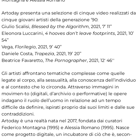
Montagna e Alessia Romano
Artoday presenta una selezione di cinque video realizzati da
cinque giovani artisti della generazione ’90:
Giulio Scalisi,
Blessed by the Algorithm
, 2021, 7’ 11’’
Eleonora Luccarini,
4 hooves don’t leave footprints
, 2021, 10’
54’’
Vega,
Florilegio
, 2021, 9’ 40’’
Daniele Costa,
Trapezia
, 2021, 19’ 20’’
Beatrice Favaretto,
The Pornographer
, 2021, 12' 46''
Gli artisti affrontano tematiche complesse come quelle
legate al corpo, alla sessualità, alla conoscenza dell’individuo
e al contesto che lo circonda. Attraverso immagini in
movimen-to (digitali, d’archivio o performative) le opere
indagano il ruolo dell’uomo in relazione ad un tempo
difficile da definire, ispirati proprio dai suoi limiti e dalle sue
contraddizioni.
Artoday è una realtà nata nel 2017, fondata dai curatori
Federico Montagna (1995) e Alessia Romano (1995). Nasce
come progetto digitale, un incubatore di ciò che è, secon-