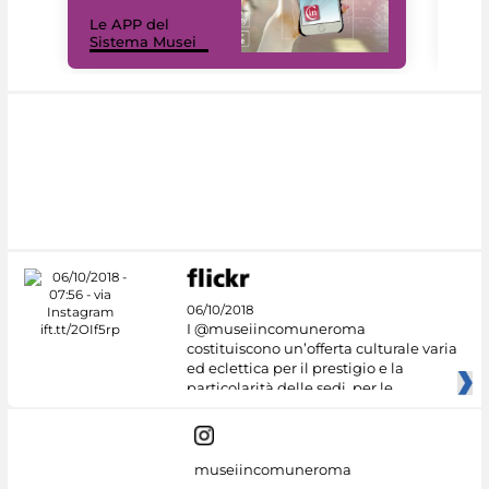
Il 
Le APP del
Mus
Sistema Musei
net
06/10/2018
I @museiincomuneroma
costituiscono un’offerta culturale varia
ed eclettica per il prestigio e la
particolarità delle sedi, per le
museiincomuneroma