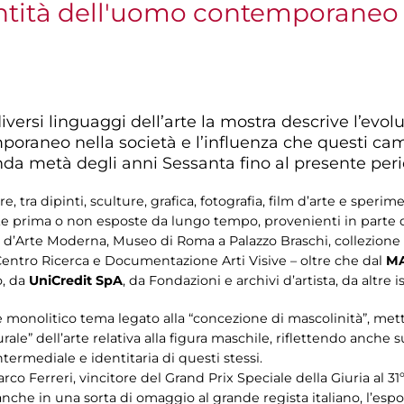
dentità dell'uomo contemporaneo
i diversi linguaggi dell’arte la mostra descrive l’ev
poraneo nella società e l’influenza che questi c
conda metà degli anni Sessanta fino al presente per
e, tra dipinti, sculture, grafica, fotografia, film d’arte e speri
ste prima o non esposte da lungo tempo, provenienti in parte da
a d’Arte Moderna, Museo di Roma a Palazzo Braschi, collezion
tro Ricerca e Documentazione Arti Visive – oltre che dal
MA
o, da
UniCredit SpA
, da Fondazioni e archivi d’artista, da altre 
e monolitico tema legato alla “concezione di mascolinità”, met
urale” dell’arte relativa alla figura maschile, riflettendo anche 
termediale e identitaria di questi stessi.
co Ferreri, vincitore del Grand Prix Speciale della Giuria al 31º
 anche in una sorta di omaggio al grande regista italiano, l’es