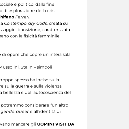
ociale e politico, dalla fine
 di esplorazione della crisi
chifano
Ferreri
.
ta
Contemporary Gods,
creata su
saggio, transizione, caratterizzata
rano con la fisicità femminile,
ne di opere che copre un’intera sala
r, Mussolini, Stalin – simboli
 troppo spesso ha inciso sulla
 sulla guerra e sulla violenza
a bellezza e dell’autocoscienza del
he potremmo considerare “un altro
o
genderqueer
e all’identità di
tevano mancare gli
UOMINI VISTI DA