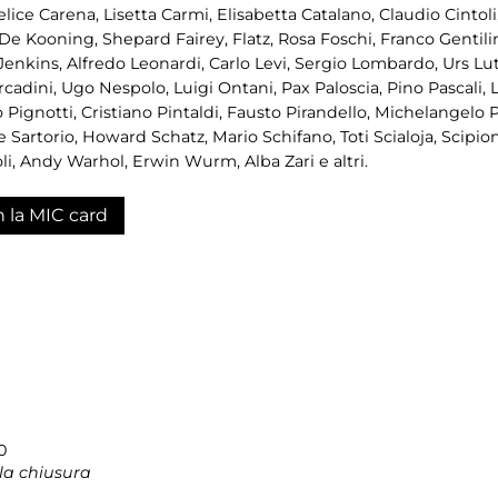
ce Carena, Lisetta Carmi, Elisabetta Catalano, Claudio Cintol
 Kooning, Shepard Fairey, Flatz, Rosa Foschi, Franco Gentilini,
 Jenkins, Alfredo Leonardi, Carlo Levi, Sergio Lombardo, Urs L
cadini, Ugo Nespolo, Luigi Ontani, Pax Paloscia, Pino Pascali,
gnotti, Cristiano Pintaldi, Fausto Pirandello, Michelangelo Pi
e Sartorio, Howard Schatz, Mario Schifano, Toti Scialoja, Scipio
li, Andy Warhol, Erwin Wurm, Alba Zari e altri.
n la MIC card
0
la chiusura