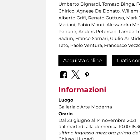
Umberto Bignardi, Tomaso Binga, Feli
Chirico, Agnese De Donato, Willem De
Alberto Grifi, Renato Guttuso, Mark
Mariani, Fabio Mauri, Alessandra Mer
Penone, Anders Petersen, Lamberto Pi
Sadun, Franco Sarnari, Giulio Aristid
Tato, Paolo Ventura, Francesco Vezzo
Acquista online
Gratis co
Informazioni
Luogo
Galleria d'Arte Moderna
Orario
Dal 23 giugno al 14 novembre 2021
dal martedì alla domenica 10.00-18.3
ultimo ingresso mezz'ora prima del
Chiuso il lunedì