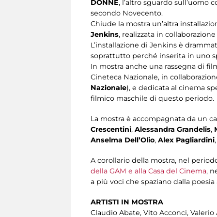
DONNE
, l’altro sguardo sull’uomo c
secondo Novecento.
Chiude la mostra un’altra installazi
Jenkins
, realizzata in collaborazio
L’installazione di Jenkins è drammat
soprattutto perché inserita in uno s
In mostra anche una rassegna di film
Cineteca Nazionale, in collaborazio
Nazionale
), e dedicata al cinema sp
filmico maschile di questo periodo.
La mostra è accompagnata da un cat
Crescentini
,
Alessandra Grandelis
,
Anselma Dell’Olio
,
Alex Pagliardini
A corollario della mostra, nel perio
della GAM e alla Casa del Cinema
, n
a più voci che spaziano dalla poesia al
ARTISTI IN MOSTRA
Claudio Abate, Vito Acconci, Valerio