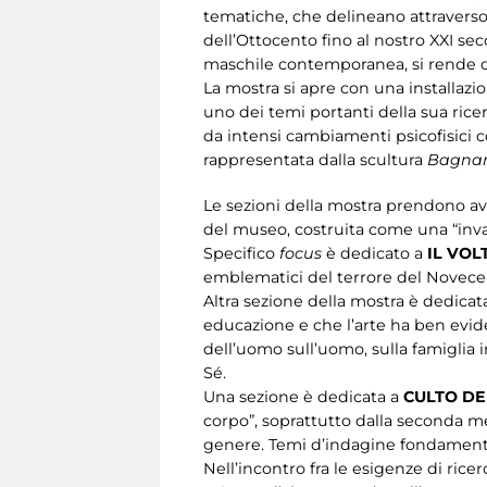
tematiche, che delineano attraverso
dell’Ottocento fino al nostro XXI sec
maschile contemporanea, si rende om
La mostra si apre con una installaz
uno dei temi portanti della sua ricer
da intensi cambiamenti psicofisici co
rappresentata dalla scultura
Bagna
Le sezioni della mostra prendono a
del museo, costruita come una “invad
Specifico
focus
è dedicato a
IL VOL
emblematici del terrore del Novecen
Altra sezione della mostra è dedicat
educazione e che l’arte ha ben evide
dell’uomo sull’uomo, sulla famiglia 
Sé.
Una sezione è dedicata a
CULTO DE
corpo”, soprattutto dalla seconda m
genere. Temi d’indagine fondamental
Nell’incontro fra le esigenze di ric