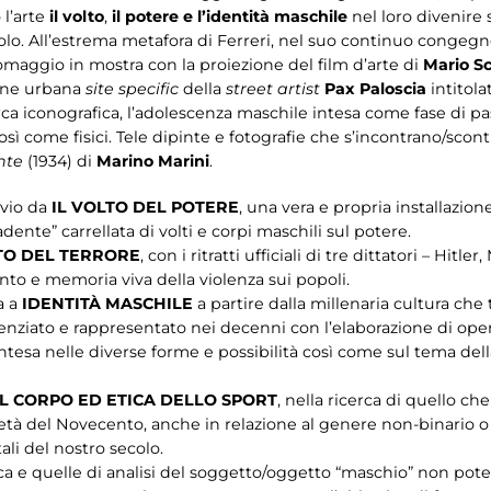
 l’arte
il volto
,
il potere e l’identità maschile
nel loro divenire s
olo. All’estrema metafora di Ferreri, nel suo continuo congegno
aggio in mostra con la proiezione del film d’arte di
Mario S
ione urbana
site specific
della
street artist
Pax Paloscia
intitola
ca iconografica, l’adolescenza maschile intesa come fase di pas
sì come fisici. Tele dipinte e fotografie che s’incontrano/scont
nte
(1934) di
Marino Marini
.
vvio da
IL VOLTO DEL POTERE
, una vera e propria installazio
ente” carrellata di volti e corpi maschili sul potere.
TO DEL TERRORE
, con i ritratti ufficiali di tre dittatori – Hitle
to e memoria viva della violenza sui popoli.
a a
IDENTITÀ MASCHILE
a partire dalla millenaria cultura che
nziato e rappresentato nei decenni con l’elaborazione di opere
intesa nelle diverse forme e possibilità così come sul tema dell
L CORPO ED ETICA DELLO SPORT
, nella ricerca di quello c
età del Novecento, anche in relazione al genere non-binario 
i del nostro secolo.
erca e quelle di analisi del soggetto/oggetto “maschio” non po