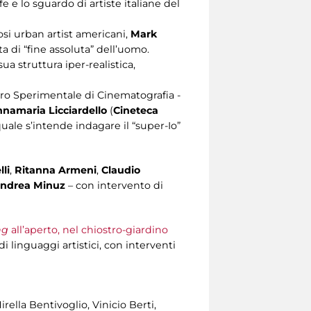
e e lo sguardo di artiste italiane del
osi urban artist americani,
Mark
a di “fine assoluta” dell’uomo.
a struttura iper-realistica,
ro Sperimentale di Cinematografia -
namaria Licciardello
(
Cineteca
quale s’intende indagare il “super-Io”
li
,
Ritanna Armeni
,
Claudio
ndrea Minuz
– con intervento di
ng
all’aperto, nel chiostro-giardino
i linguaggi artistici, con interventi
ella Bentivoglio, Vinicio Berti,