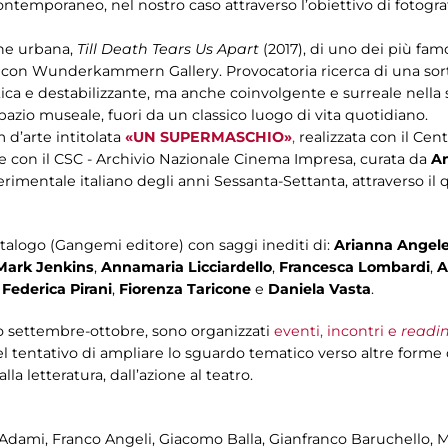
ontemporaneo, nel nostro caso attraverso l’obiettivo di fotograf
one urbana,
Till Death Tears Us Apart
(2017), di uno dei più fam
ne con Wunderkammern Gallery. Provocatoria ricerca di una sort
ica e destabilizzante, ma anche coinvolgente e surreale nella su
pazio museale, fuori da un classico luogo di vita quotidiano.
 d’arte intitolata
«UN SUPERMASCHIO»
,
realizzata con il
Cent
ne con il CSC - Archivio Nazionale Cinema Impresa, curata da
An
erimentale italiano degli anni Sessanta-Settanta, attraverso il 
alogo (Gangemi editore) con saggi inediti di:
Arianna Angelel
Mark Jenkins
,
Annamaria Licciardello
,
Francesca Lombardi
,
A
,
Federica Pirani
,
Fiorenza Taricone
e
Daniela Vasta
.
do settembre-ottobre, sono organizzati
eventi, incontri e
readi
el tentativo di ampliare lo sguardo tematico verso altre forme d
la letteratura, dall’azione al teatro.
 Adami, Franco Angeli, Giacomo Balla, Gianfranco Baruchello, Mir