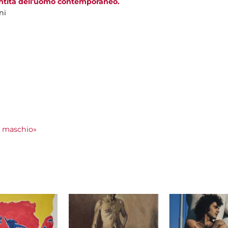
entità dell'uomo contemporaneo.
ni
 maschio»