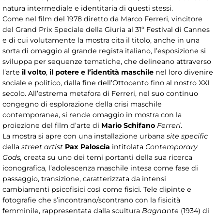
natura intermediale e identitaria di questi stessi.
Come nel film del 1978 diretto da Marco Ferreri, vincitore
del Grand Prix Speciale della Giuria al 31º Festival di Cannes
e di cui volutamente la mostra cita il titolo, anche in una
sorta di omaggio al grande regista italiano, l’esposizione si
sviluppa per sequenze tematiche, che delineano attraverso
l’arte
il volto
,
il potere e l’identità maschile
nel loro divenire
sociale e politico, dalla fine dell’Ottocento fino al nostro XXI
secolo. All’estrema metafora di Ferreri, nel suo continuo
congegno di esplorazione della crisi maschile
contemporanea, si rende omaggio in mostra con la
proiezione del film d’arte di
Mario Schifano
Ferreri
.
La mostra si apre con una installazione urbana
site specific
della
street artist
Pax Paloscia
intitolata
Contemporary
Gods,
creata su uno dei temi portanti della sua ricerca
iconografica, l’adolescenza maschile intesa come fase di
passaggio, transizione, caratterizzata da intensi
cambiamenti psicofisici così come fisici. Tele dipinte e
fotografie che s’incontrano/scontrano con la fisicità
femminile, rappresentata dalla scultura
Bagnante
(1934) di