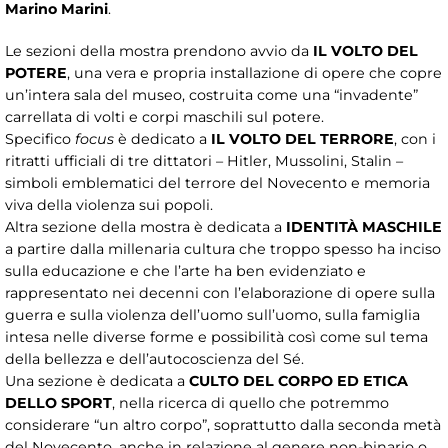
Marino Marini
.
Le sezioni della mostra prendono avvio da
IL VOLTO DEL
POTERE
, una vera e propria installazione di opere che copre
un’intera sala del museo, costruita come una “invadente”
carrellata di volti e corpi maschili sul potere.
Specifico
focus
è dedicato a
IL VOLTO DEL TERRORE
, con i
ritratti ufficiali di tre dittatori – Hitler, Mussolini, Stalin –
simboli emblematici del terrore del Novecento e memoria
viva della violenza sui popoli.
Altra sezione della mostra è dedicata a
IDENTITÀ MASCHILE
a partire dalla millenaria cultura che troppo spesso ha inciso
sulla educazione e che l’arte ha ben evidenziato e
rappresentato nei decenni con l’elaborazione di opere sulla
guerra e sulla violenza dell’uomo sull’uomo, sulla famiglia
intesa nelle diverse forme e possibilità così come sul tema
della bellezza e dell’autocoscienza del Sé.
Una sezione è dedicata a
CULTO DEL CORPO ED ETICA
DELLO SPORT
, nella ricerca di quello che potremmo
considerare “un altro corpo”, soprattutto dalla seconda metà
del Novecento, anche in relazione al genere non-binario o