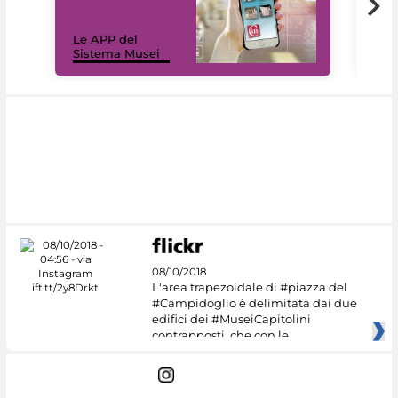
Il 
Le APP del
Mus
Sistema Musei
net
08/10/2018
L'area trapezoidale di #piazza del
#Campidoglio è delimitata dai due
edifici dei #MuseiCapitolini
contrapposti, che con le