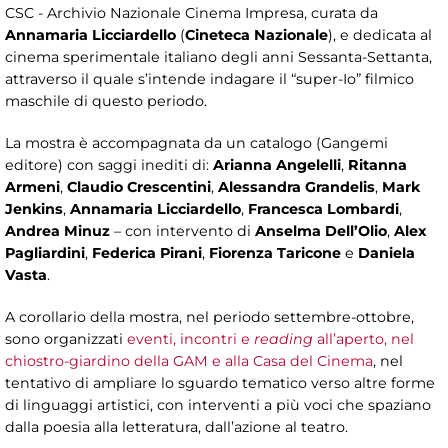
CSC - Archivio Nazionale Cinema Impresa, curata da
Annamaria Licciardello
(
Cineteca Nazionale
), e dedicata al
cinema sperimentale italiano degli anni Sessanta-Settanta,
attraverso il quale s’intende indagare il “super-Io” filmico
maschile di questo periodo.
La mostra è accompagnata da un catalogo (Gangemi
editore) con saggi inediti di:
Arianna Angelelli
,
Ritanna
Armeni
,
Claudio Crescentini
,
Alessandra Grandelis
,
Mark
Jenkins
,
Annamaria Licciardello
,
Francesca Lombardi
,
Andrea Minuz
– con intervento di
Anselma Dell’Olio
,
Alex
Pagliardini
,
Federica Pirani
,
Fiorenza Taricone
e
Daniela
Vasta
.
A corollario della mostra, nel periodo settembre-ottobre,
sono organizzati
eventi, incontri e
reading
all’aperto, nel
chiostro-giardino della GAM e alla Casa del Cinema
, nel
tentativo di ampliare lo sguardo tematico verso altre forme
di linguaggi artistici, con interventi a più voci che spaziano
dalla poesia alla letteratura, dall’azione al teatro.