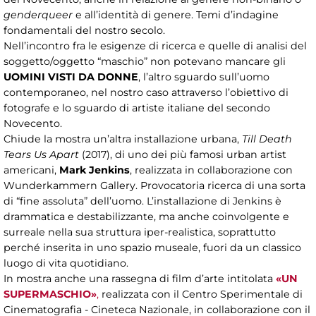
genderqueer
e all’identità di genere. Temi d’indagine
fondamentali del nostro secolo.
Nell’incontro fra le esigenze di ricerca e quelle di analisi del
soggetto/oggetto “maschio” non potevano mancare gli
UOMINI VISTI DA DONNE
, l’altro sguardo sull’uomo
contemporaneo, nel nostro caso attraverso l’obiettivo di
fotografe e lo sguardo di artiste italiane del secondo
Novecento.
Chiude la mostra un’altra installazione urbana,
Till Death
Tears Us Apart
(2017), di uno dei più famosi urban artist
americani,
Mark Jenkins
, realizzata in collaborazione con
Wunderkammern Gallery. Provocatoria ricerca di una sorta
di “fine assoluta” dell’uomo. L’installazione di Jenkins è
drammatica e destabilizzante, ma anche coinvolgente e
surreale nella sua struttura iper-realistica, soprattutto
perché inserita in uno spazio museale, fuori da un classico
luogo di vita quotidiano.
In mostra anche una rassegna di film d’arte intitolata
«UN
SUPERMASCHIO»
,
realizzata con il
Centro Sperimentale di
Cinematografia - Cineteca Nazionale, in collaborazione con il