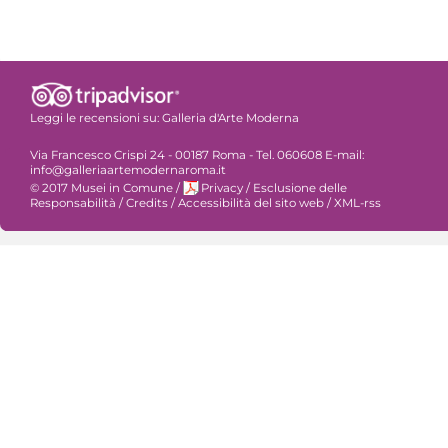
Leggi le recensioni su:
Galleria d'Arte Moderna
Via Francesco Crispi 24 - 00187 Roma - Tel. 060608 E-mail:
info@galleriaartemodernaroma.it
© 2017 Musei in Comune
/
Privacy
/
Esclusione delle
Responsabilità
/
Credits
/
Accessibilità del sito web
/
XML-rss