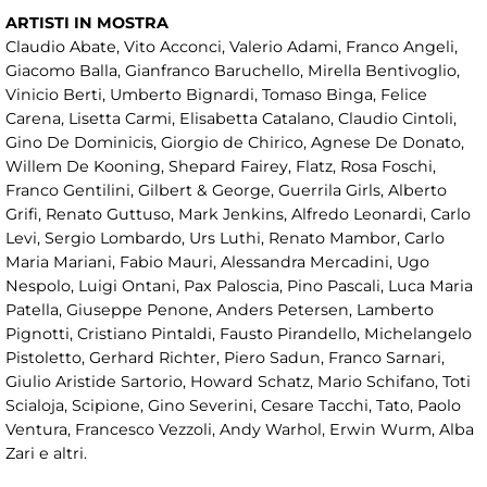
ARTISTI IN MOSTRA
Claudio Abate, Vito Acconci, Valerio Adami, Franco Angeli,
Giacomo Balla, Gianfranco Baruchello, Mirella Bentivoglio,
Vinicio Berti, Umberto Bignardi, Tomaso Binga, Felice
Carena, Lisetta Carmi, Elisabetta Catalano, Claudio Cintoli,
Gino De Dominicis, Giorgio de Chirico, Agnese De Donato,
Willem De Kooning, Shepard Fairey, Flatz, Rosa Foschi,
Franco Gentilini, Gilbert & George, Guerrila Girls, Alberto
Grifi, Renato Guttuso, Mark Jenkins, Alfredo Leonardi, Carlo
Levi, Sergio Lombardo, Urs Luthi, Renato Mambor, Carlo
Maria Mariani, Fabio Mauri, Alessandra Mercadini, Ugo
Nespolo, Luigi Ontani, Pax Paloscia, Pino Pascali, Luca Maria
Patella, Giuseppe Penone, Anders Petersen, Lamberto
Pignotti, Cristiano Pintaldi, Fausto Pirandello, Michelangelo
Pistoletto, Gerhard Richter, Piero Sadun, Franco Sarnari,
Giulio Aristide Sartorio, Howard Schatz, Mario Schifano, Toti
Scialoja, Scipione, Gino Severini, Cesare Tacchi, Tato, Paolo
Ventura, Francesco Vezzoli, Andy Warhol, Erwin Wurm, Alba
Zari e altri.